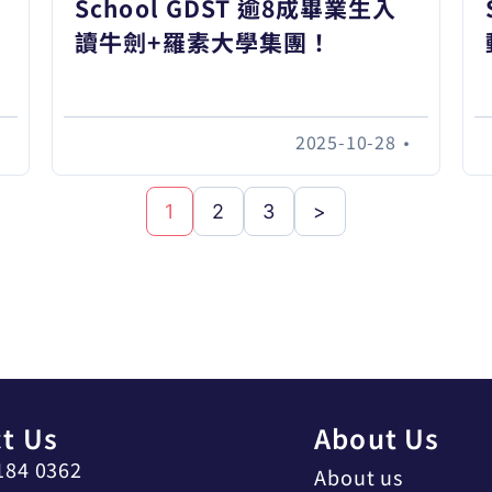
School GDST 逾8成畢業生入
讀牛劍+羅素大學集團！
•
2025-10-28
•
1
2
3
>
t Us
About Us
184 0362
About us