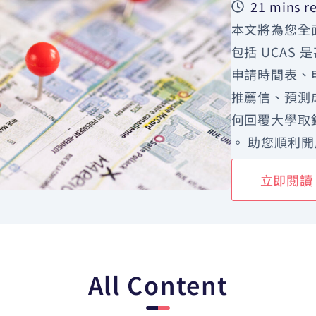
21 mins r
本文將為您全面
包括 UCAS
申請時間表、申請
推薦信、預測成
何回覆大學取
。 助您順利開
立即閱讀
All Content