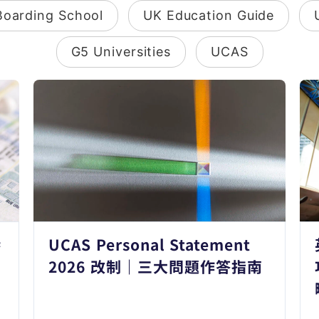
Boarding School
UK Education Guide
G5 Universities
UCAS
港
UCAS Personal Statement
日
2026 改制｜三大問題作答指南