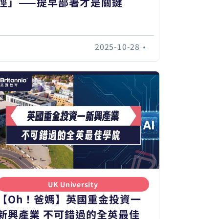
徑」——提早部署才是關鍵
2025-10-28
•
UK University
【Oh！爸媽】英國重金投資一
新興產業 不可錯過的全英最佳