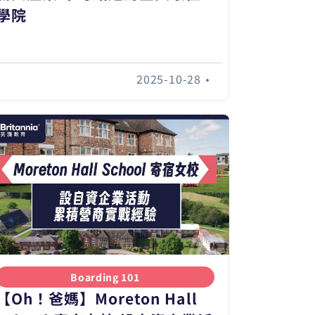
學院
2025-10-28
•
Boarding 101
【Oh！爸媽】Moreton Hall