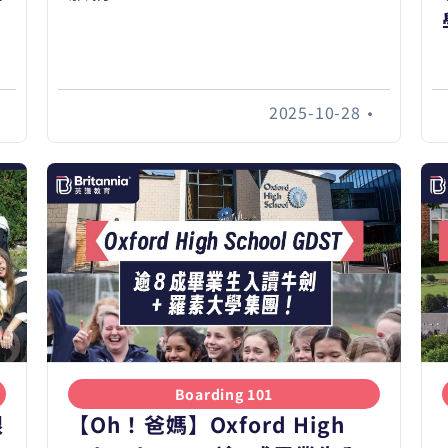
•
2025-10-28
•
Boarding 101
眼
【Oh！爸媽】Oxford High