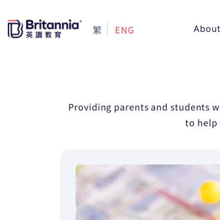
繁
ENG
Abou
Providing parents and students wi
to help