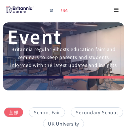
繁
ENG
About
Event
Events
Britannia regularly hosts education fairs and
Study Guide
seminars to keep parents and students
informed with the latest updates and insights
Study Info
Services
Contact Us
全部
School Fair
Secondary School
UK University