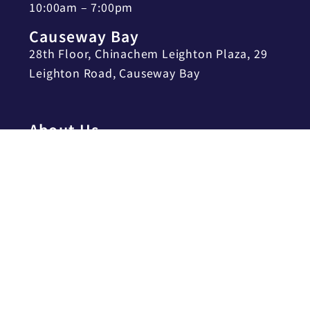
10:00am – 7:00pm
Causeway Bay
28th Floor, Chinachem Leighton Plaza, 29
Leighton Road, Causeway Bay
About Us
About us
Meet Our Team
Contact Us
Privacy Policy
Stay in the loop!