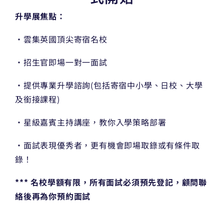
升學展焦點：
・雲集英國頂尖寄宿名校
・招生官即場一對一面試
・提供專業升學諮詢(包括寄宿中小學、日校、大學
及銜接課程)
・星級嘉賓主持講座，教你入學策略部署
・面試表現優秀者，更有機會即場取錄或有條件取
錄！
*** 名校學額有限，所有面試必須預先登記，顧問聯
絡後再為你預約面試