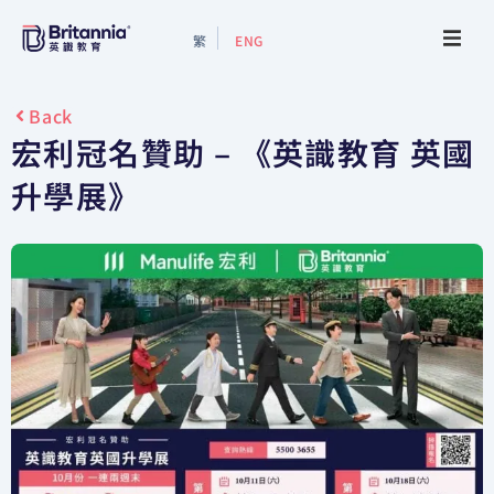
繁
ENG
About
Back
宏利冠名贊助 – 《英識教育 英國
Events
升學展》
Study Guide
Study Info
Services
Contact Us