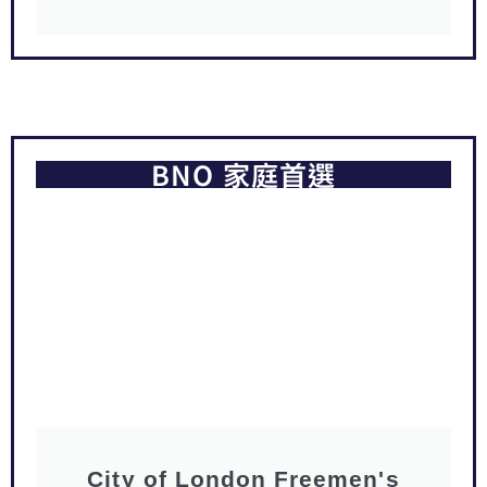
BNO 家庭首選
City of London Freemen's