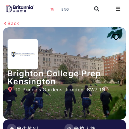
ENG
繁
關於我們
Back
最新活動
升學指南
升學資訊
Brighton College Prep
Kensington
增值服務
10 Prince’s Gardens, London, SW7 1ND
預約諮詢