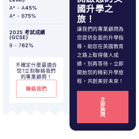
國升學之
A* - A
45%
A* - B
75%
旅！
讓我們的專業顧問為
2025 考試成績
(GCSE)
您提供全面的升學指
9 - 7
62%
導，助您在英國教育
之路上取得傲人成
績。別再等待，立即
不確定什麼最適合
您?立刻聯絡我們
開始您的精彩升學旅
的專業顧問！
程，共創美好未來！
聯絡我們
立
即
詢
問