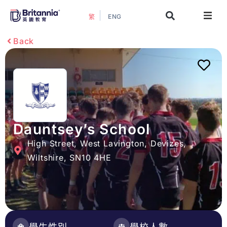
ENG
繁
關於我們
Back
最新活動
升學指南
升學資訊
Dauntsey’s School
High Street, West Lavington, Devizes,
增值服務
Wiltshire, SN10 4HE
預約諮詢