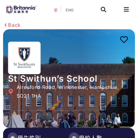
ENG
繁
關於我們
Back
最新活動
升學指南
升學資訊
St Swithun’s School
Alresford Road, Winchester, Hampshire,
增值服務
SO21 1HA
預約諮詢