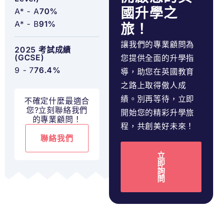
國升學之
A* - A
70%
A* - B
91%
旅！
讓我們的專業顧問為
2025 考試成績
(GCSE)
您提供全面的升學指
9 - 7
76.4%
導，助您在英國教育
之路上取得傲人成
績。別再等待，立即
不確定什麼最適合
您?立刻聯絡我們
開始您的精彩升學旅
的專業顧問！
程，共創美好未來！
聯絡我們
立
即
詢
問