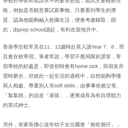
學校對學術和英語水平的要求愈低，面試主要觀察性
格，例如是否願意嘗試新事物。只要看到學生的潛
質、認為他能夠融入校園生活，便會考慮錄取，因
此，由prep school讀起，有利在當地升中。
香港學生較常見在11、12歲時赴英入讀Year 7、8，而
且會在校寄宿。筆者常說，學習不應局限於課室，寄
宿學校的好處是，即使初時會有home sick，與宿友亦
需時磨合，但彼此一起生活的過程中，自然能夠學懂
與人相處、尊重別人等soft skills，由事事依賴父母、
「紮紮跳」的頑皮「港孩」，逐漸成長為有自理能力
的英式紳士。
另外，有家長擔心送年幼子女出國會「無咗個仔」，