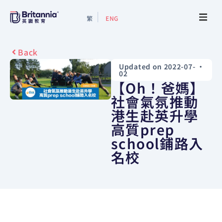
繁
ENG
About
Back
Updated on 2022-07-
•
Events
02
【Oh！爸媽】
Study Guide
社會氣氛推動
港生赴英升學
高質prep
Study Info
school鋪路入
名校
Services
Contact Us