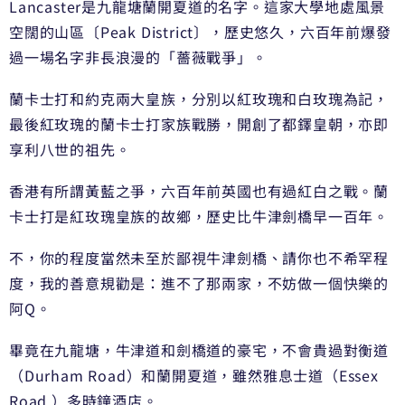
Lancaster是九龍塘蘭開夏道的名字。這家大學地處風景
空闊的山區〔Peak District〕，歷史悠久，六百年前爆發
過一場名字非長浪漫的「薔薇戰爭」。
蘭卡士打和約克兩大皇族，分別以紅玫瑰和白玫瑰為記，
最後紅玫瑰的蘭卡士打家族戰勝，開創了都鐸皇朝，亦即
享利八世的祖先。
香港有所謂黃藍之爭，六百年前英國也有過紅白之戰。蘭
卡士打是紅玫瑰皇族的故鄉，歷史比牛津劍橋早一百年。
不，你的程度當然未至於鄙視牛津劍橋、請你也不希罕程
度，我的善意規勸是：進不了那兩家，不妨做一個快樂的
阿Q。
畢竟在九龍塘，牛津道和劍橋道的豪宅，不會貴過對衡道
（Durham Road）和蘭開夏道，雖然雅息士道（Essex
Road ）多時鐘酒店。