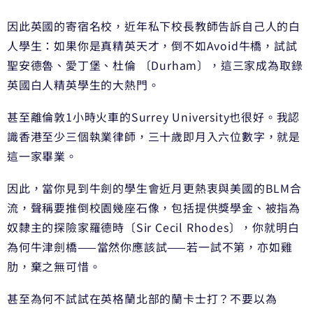
因此英國的寄宿名校，近年私下校長教師告訴自己人的白
人學生：如果你是真精英天才，倒不如Avoid牛橋，試試
聖安德魯、愛丁堡、杜倫 〔Durham〕，這三家成為取錄
英國白人精英學生的大熱門。
甚至離倫敦1小時火車的Surrey University也很好。我認
識香港至少三個執業律師，三十歲即月入六位數字，就是
這一家畢業。
因此，當你見到牛劍的學生會近月更熱衷與美國的BLM合
流，聲稱要推倒校園幾座石像，包括提供獎學金、被指為
奴隸主的探險家羅德時〔Sir Cecil Rhodes〕，你就明白
為何牛津劍橋——當然你應該試——若一試不第，亦如雞
肋，棄之無可惜。
甚至為何不試試在英格蘭北部的蘭卡士打？不要以為