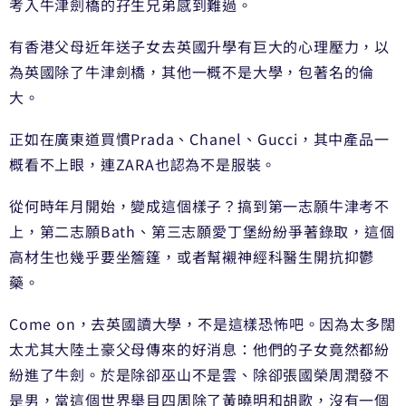
考入牛津劍橋的孖生兄弟感到難過。
有香港父母近年送子女去英國升學有巨大的心理壓力，以
為英國除了牛津劍橋，其他一概不是大學，包著名的倫
大。
正如在廣東道買慣Prada、Chanel、Gucci，其中產品一
概看不上眼，連ZARA也認為不是服裝。
從何時年月開始，變成這個樣子？搞到第一志願牛津考不
上，第二志願Bath、第三志願愛丁堡紛紛爭著錄取，這個
高材生也幾乎要坐簷篷，或者幫襯神經科醫生開抗抑鬱
藥。
Come on，去英國讀大學，不是這樣恐怖吧。因為太多闊
太尤其大陸土豪父母傳來的好消息：他們的子女竟然都紛
紛進了牛劍。於是除卻巫山不是雲、除卻張國榮周潤發不
是男，當這個世界舉目四周除了黃曉明和胡歌，沒有一個