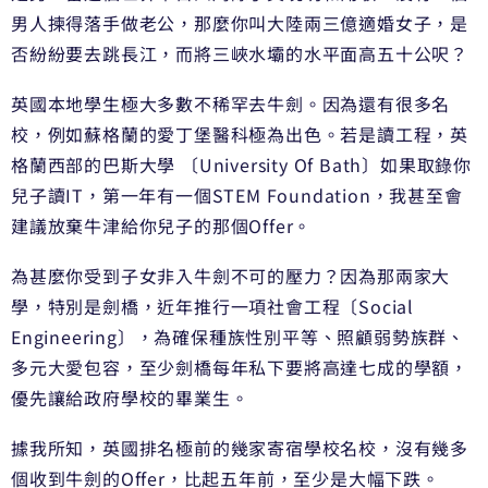
男人揀得落手做老公，那麼你叫大陸兩三億適婚女子，是
否紛紛要去跳長江，而將三峽水壩的水平面高五十公呎？
英國本地學生極大多數不稀罕去牛劍。因為還有很多名
校，例如蘇格蘭的愛丁堡醫科極為出色。若是讀工程，英
格蘭西部的巴斯大學 〔University Of Bath〕如果取錄你
兒子讀IT，第一年有一個STEM Foundation，我甚至會
建議放棄牛津給你兒子的那個Offer。
為甚麼你受到子女非入牛劍不可的壓力？因為那兩家大
學，特別是劍橋，近年推行一項社會工程〔Social
Engineering〕，為確保種族性別平等、照顧弱勢族群、
多元大愛包容，至少劍橋每年私下要將高達七成的學額，
優先讓給政府學校的畢業生。
據我所知，英國排名極前的幾家寄宿學校名校，沒有幾多
個收到牛劍的Offer，比起五年前，至少是大幅下跌。