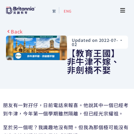
繁
ENG
About
Back
Updated on 2022-07-
•
Events
02
【教育王國】
Study Guide
非牛津不嫁、
非劍橋不娶
Study Info
Services
朋友有一對孖仔，日前電話來報喜。他說其中一個已經考
Contact Us
到牛津，今年第一個學期雖然隔離，但已經光宗耀祖。
至於另一個呢？我識趣地沒有問。但我為那個極可能沒有