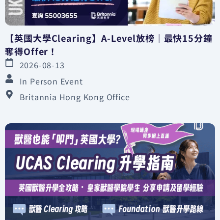
【英國大學Clearing】A-Level放榜｜最快15分鐘
奪得Offer！
2026-08-13
In Person Event
Britannia Hong Kong Office