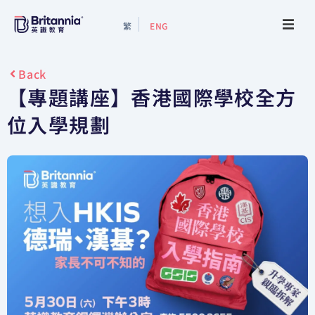
繁
ENG
About
Back
【專題講座】香港國際學校全方
Events
位入學規劃
Study Guide
Study Info
Services
Contact Us