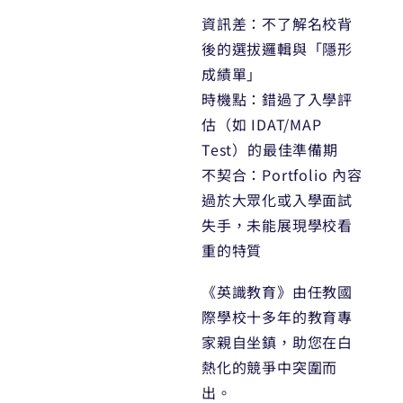
資訊差：不了解名校背
後的選拔邏輯與「隱形
成績單」
時機點：錯過了入學評
估（如 IDAT/MAP
Test）的最佳準備期
不契合：Portfolio 內容
過於大眾化或入學面試
失手，未能展現學校看
重的特質
《英識教育》由任教國
際學校十多年的教育專
家親自坐鎮，助您在白
熱化的競爭中突圍而
出。