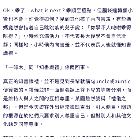
Ok，乖了，what is next？乖順至極點，但腦袋連轉個小
彎也不會，你覺得如何？見到其他孩子內向害羞，有些媽
媽竟然會指着自己跳跳紮的兒子說：「你學吓人哋咁乖得
唔得？」小時候充滿活力，不代表長大後學不會自信冷
靜；同樣地，小時候內向害羞，並不代表長大後就懂知書
識禮。
「一碌木」同「知書識禮」係兩回事。
真正的知書識禮，並不是見到長輩就講句uncle或auntie
便算數的。禮儀並非一面倒強調上尊下卑的等級分別，而
是維持人與人之間的互相尊重。某國雖然號稱「禮儀之
邦」，但是今天遊客外出經常醜態百出，引人側目，問題
的根源在於他們只要求別人尊重自己，但對別人和其他文
化缺乏同等尊重。