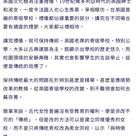
英國文化極為注重禮儀，19世紀維多利亞時代的英國紳士
和淑女，一度令法國人也心生羨慕，爭相模仿。在英國普
遍的寄宿學校，禮儀都佔據重要的部分，講究在不同場合
要有適度的禮節，大家都以禮相待。
講究禮儀，就可保持傳統。英國老牌的寄宿學校，特別公
學，大多以古典建築為主，既顯示出學校的歷史悠久，而
校園環境的安靜典雅，其實也會影響學生的言談舉止，這
便是傳統的效應了。
保持傳統最大的問題在於辨別甚麼是精華，甚麼是應順勢
改革的教條，從英國寄宿學校的改變，則不難領會如何去
蕪存菁。
簡單來說，古代女性普遍沒有受教育的權利，便是非改不
可的「傳統」，但是改的方法可以是建立同樣優秀的女
校，而不是只將傳統男校改為男女同校，以示「與時俱