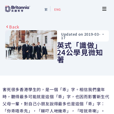
繁
ENG
About
Back
Updated on 2019-03-
•
Events
17
英式「識做」
Study Guide
24公學見微知
著
Study Info
Services
害死很多香港學生的，是一個「乖」字。相信我們童年
Contact Us
時，聽得最多可能就是這個「乖」字，也因而影響新生代
父母一輩，對自己小朋友說得最多也是這個「乖」字：
「你乖唔乖先」，「睇吓人哋幾乖」，「咁就乖喇」。