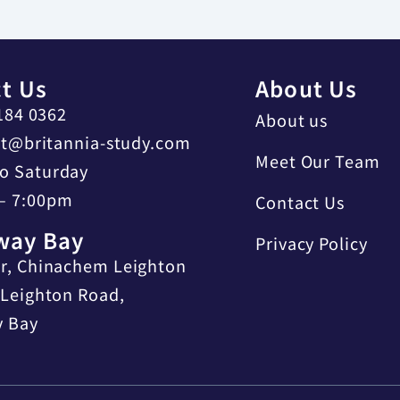
t Us
About Us
184 0362
About us
t@britannia-study.com
Meet Our Team
o Saturday
– 7:00pm
Contact Us
way Bay
Privacy Policy
or, Chinachem Leighton
 Leighton Road,
 Bay