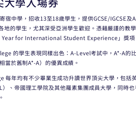
尖大學入場券
的男女寄宿中學，招收13至18歲學生，提供GCSE/IGCSE
各地的學生，尤其深受亞洲學生歡迎。憑藉嚴謹的教學和
Year for International Student Experience」獎
ollege 的學生表現同樣出色：A-Level考試中，A*-A
（相當於舊制A*-A）的優異成績。
ollege 每年均有不少畢業生成功升讀世界頂尖大學，
UCL）、帝國理工學院及其他羅素集團成員大學，同時
。