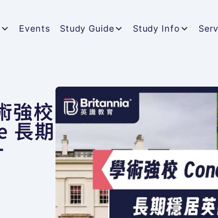
t
Events
Study Guide
Study Info
Serv
術強校
ge 長期
十