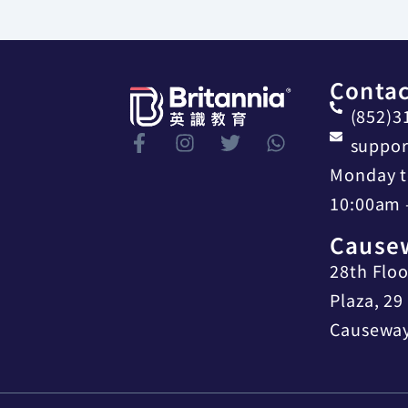
Contac
(852)3
suppor
Monday t
10:00am 
Cause
28th Flo
Plaza, 29
Causeway