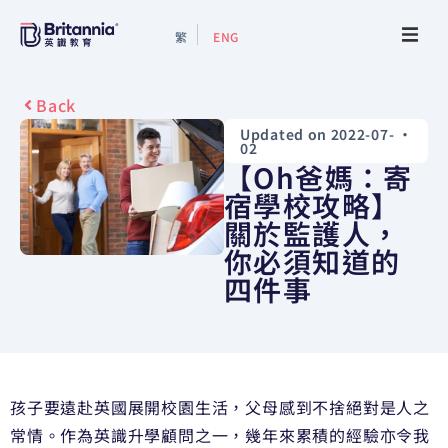
繁
ENG
About
Back
Updated on 2022-07-
•
Events
02
【Oh爸媽：寄
Study Guide
宿學校攻略】
關於監護人，
你必須知道的
Study Info
四件事
Services
Contact Us
孩子要遠赴英國展開校園生活，父母感到不捨絕對是人之
常情。作為英識升學顧問之一，幾年來累積的經驗亦令我