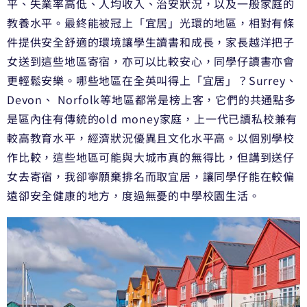
平、失業率高低、人均收入、
治安狀況，以及一般家庭的
教養水平。最終能被冠上「宜居」
光環的地區，相對有條
件提供安全舒適的環境讓學生讀書和成長，
家長越洋把子
女送到這些地區寄宿，亦可以比較安心，
同學仔讀書亦會
更輕鬆安樂。哪些地區在全英叫得上「宜居」？Su
rrey、
Devon、 Norfolk等地區都常是榜上客，
它們的共通點多
是區內住有傳統的old money家庭，上一代已讀私校兼有
較高教育水平，
經濟狀況優異且文化水平高。以個別學校
作比較，
這些地區可能與大城市真的無得比，但講到送仔
女去寄宿，
我卻寧願棄排名而取宜居，讓同學仔能在較偏
遠卻安全健康的地方，
度過無憂的中學校園生活。