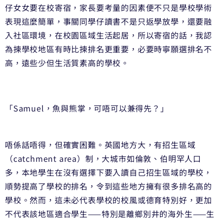
仔女女要在校寄宿，
家長要考量的因素便不只是學校學術
表現這麼簡單，
事關同學仔讀書不是只返學放學，還要融
入社區環境，
在校園區域生活起居，所以寄宿的話，
我認
為揀學校地區有時比揀排名更重要，必要時寧願選排名不
高，
遠些少但生活質素高的學校。
「Samuel，魚與熊掌，可唔可以兼得先？」
唔係話唔得，但確實困難。英國地方大，有招生區域
（catchm
ent area）制，大城市如倫敦、伯明罕人口
多，
本地學生在沒有選擇下要入讀自己招生區域的學校，
順勢提高了學校的排名，令到這些地方擁有很多排名高的
學校。
然而，這未必代表學校的校風或德育特別好，
更加
不代表該地區適合學生——特別是離鄉別井的海外生——生