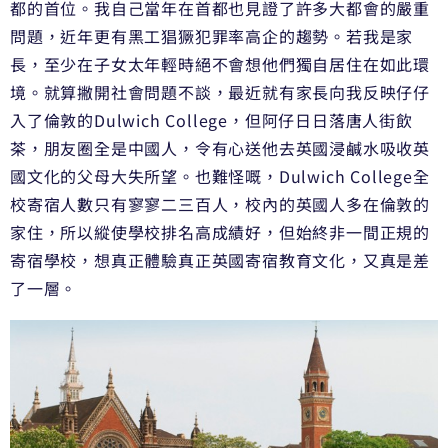
都的首位。
我自己當年在首都也見證了許多大都會的嚴重
問題，
近年更有黑工猖獗犯罪率高企的趨勢。若我是家
長，
至少在子女太年輕時絕不會想他們獨自居住在如此環
境。
就算撇開社會問題不談，最近就有家長向我反映仔仔
入了倫敦的Du
lwich College，但阿仔日日落唐人街飲
茶，朋友圈全是中國人，
令有心送他去英國浸鹹水吸收英
國文化的父母大失所望。也難怪嘅，
Dulwich College全
校寄宿人數只有寥寥二三百人，
校內的英國人多在倫敦的
家住，所以縱使學校排名高成績好，
但始終非一間正規的
寄宿學校，想真正體驗真正英國寄宿教育文化，
又真是差
了一層。