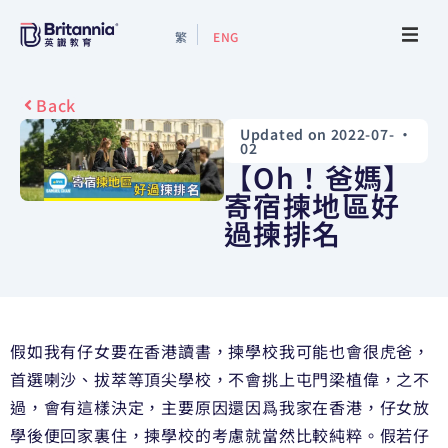
繁
ENG
About
Back
Updated on 2022-07-
•
Events
02
【Oh！爸媽】
Study Guide
寄宿揀地區好
過揀排名
Study Info
Services
假如我有仔女要在香港讀書，揀學校我可能也會很虎爸，
Contact Us
首選喇沙、
拔萃等頂尖學校，不會挑上屯門梁植偉，之不
過，會有這樣決定，
主要原因還因爲我家在香港，仔女放
學後便回家裏住，
揀學校的考慮就當然比較純粹。假若仔