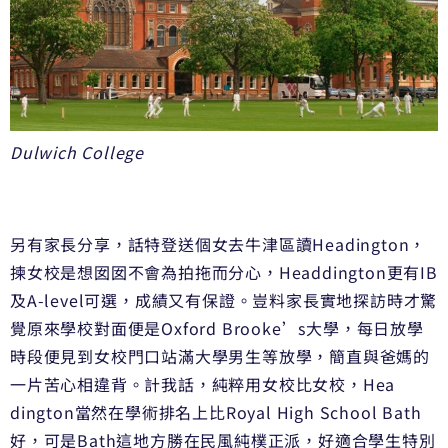
Du
lwich College
另有家長分享，話特登送個女去牛津區讀Headington，
揀女校是想囡囡不會為拍拖而分心，Headdington更有I
B
及A-level可選，成績又有保證。
豈料家長實地探訪時才驚
覺原來學校對面便是Oxford Brooke’s大學，
每日放學
時段便見到女校門口站滿大學男生等放學，
簡直與爸媽的
一片苦心相違背。計我話，純粹用女校比女校，Hea
dington當然在學術排名上比Royal High School Bath
好，可是Bath這地方勝在民風純樸正派，
好適合學生特別