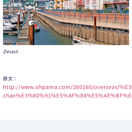
Devon
原文：
http://www.ohpama.com/260160/overseas/%E
chan%E3%80%91%E5%AF%84%E5%AE%BF%