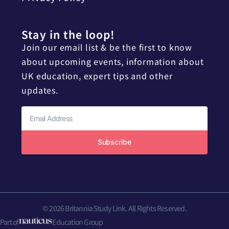
Stay in the loop!
Join our email list & be the first to know
about upcoming events, information about
UK education, expert tips and other
updates.
Subscribe
© 2026 Britannia Study Link. All Rights Reserved.
Part of
Education Group