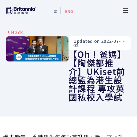
繁
ENG
About
Back
Updated on 2022-07-
•
Events
02
【Oh！爸媽】
Study Guide
【陶傑都推
介】UKiset前
總監為港生設
Study Info
計課程 專攻英
國私校入學試
Services
Contact Us