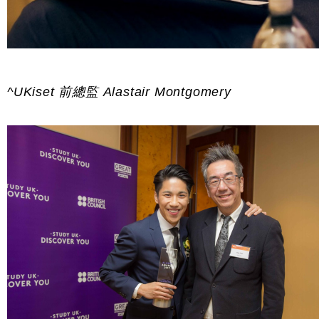
^UKiset 前總監 Alastair Montgomery