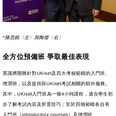
^陳思銘〈左〉與陶傑〈右〉
全方位預備班 爭取最佳表現
英識將開辦針對UKiset及四大考核範疇的入門班、
增潤班，以及提供與UKiset考試相關的額外服務。
其中，UKiset入門班為一個4小時課程，適合學生初
步了解考試內容及所需技巧；至於四個範疇各自有
入門班（introductory courses）及增潤班