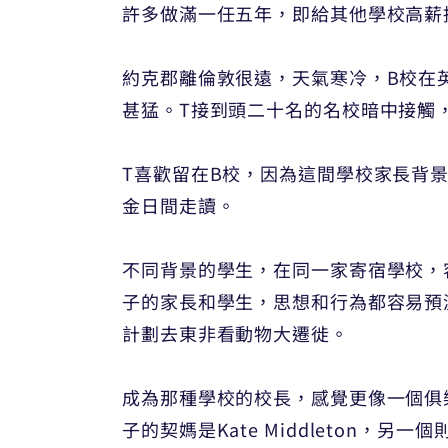
許多做滿一任五年，即給其他學校高薪
約克郡離倫敦很遠，天氣寒冷，B校在
甚猛。T接到頭二十名的名校暗中接觸
T喜歡留在B校，因為這間學校家長背
金日間走讀。
不同背景的學生，在同一家寄宿學校，
子的家長和學生，思想和行為都容易預
計劃去東非看動物大遷徙。
成為那種學校的校長，感覺更像一個俱
子的契媽是Kate Middleton，