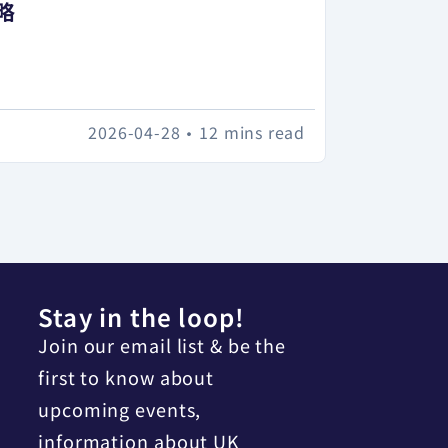
略
2026-04-28
•
12 mins read
Stay in the loop!
Join our email list & be the
first to know about
upcoming events,
information about UK