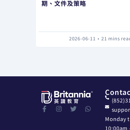
期、文件及策略
2026-06-11
•
21 mins rea
Contac
(852)3
suppor
Monday t
10:00am 