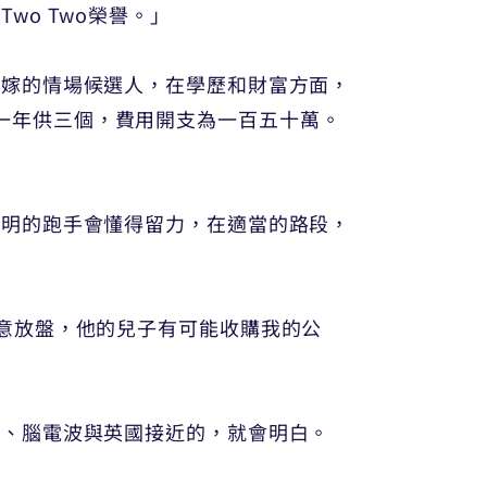
o Two榮譽。」
年嫁的情場候選人，在學歷和財富方面，
十萬，一年供三個，費用開支為一百五十萬。
聰明的跑手會懂得留力，在適當的路段，
意放盤，他的兒子有可能收購我的公
書、腦電波與英國接近的，就會明白。