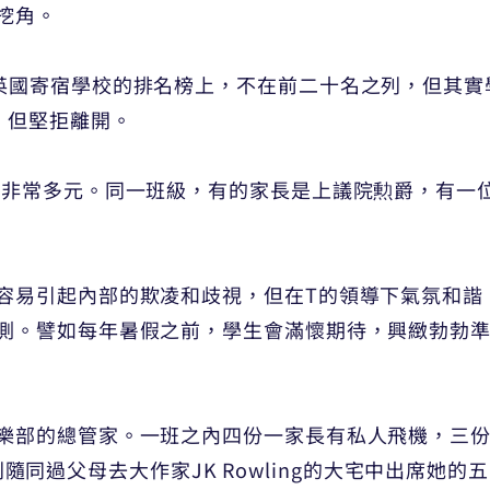
挖角。
英國寄宿學校的排名榜上，不在前二十名之列，但其實
，但堅拒離開。
景非常多元。同一班級，有的家長是上議院勲爵，有一
容易引起內部的欺凌和歧視，但在T的領導下氣氛和諧
測。譬如每年暑假之前，學生會滿懷期待，興緻勃勃
樂部的總管家。一班之內四份一家長有私人飛機，三
另一個則隨同過父母去大作家JK Rowling的大宅中出