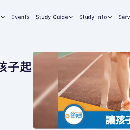
t
Events
Study Guide
Study Info
Serv
孩子起