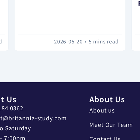
d
2026-05-20
•
5 mins read
t Us
About Us
184 0362
About us
t@britannia-study.com
Meet Our Team
o Saturday
– 7:00pm
Contact Us