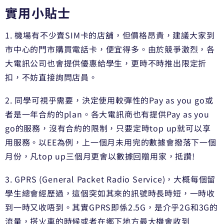
實用小貼士
1. 機場有不少賣SIM卡的店舖，但價格昂貴，建議大家到
市中心的門市購買電話卡，便宜得多。由於競爭激烈，各
大電訊公司也會提供優惠給學生，更時不時推出限定折
扣，不妨直接詢問店員。
2. 同學可視乎需要，決定使用較彈性的Pay as you go或
者是一年合約的plan。各大電訊商也有提供Pay as you
go的服務，沒有合約的限制，只要定時top up就可以享
用服務。以EE為例，上一個月未用完的數據會撥落下一個
月份，凡top up三個月更會以數據回贈用家，抵讚!
3. GPRS (General Packet Radio Service)，大概每個留
學生總會經歷過，這個突如其來的訊號時長時短，一時收
到一時又收唔到。其實GPRS即係2.5G，是介乎2G和3G的
流量，搭火車的時候或者在鄉下地方最大機會收到