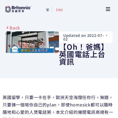
繁
ENG
About
Back
Updated on 2022-07-
•
Events
02
【Oh！爸媽】
Study Guide
英國電話上台
資訊
Study Info
Services
英國留學，只要一卡在手，歐洲天空海闊任你行。無錯，
Contact Us
只要揀一個啱你自己的plan，
即使homesick都可以隨時
隨地和心愛的人煲電話粥，
本文介紹的幾間電訊商總有一