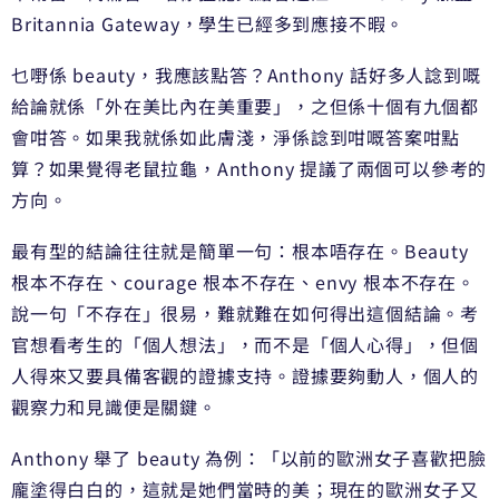
Britannia Gateway，學生已經多到應接不暇。
乜嘢係 beauty，我應該點答？Anthony 話好多人諗到嘅
給論就係「外在美比內在美重要」，之但係十個有九個都
會咁答。如果我就係如此膚淺，淨係諗到咁嘅答案咁點
算？如果覺得老鼠拉龜，Anthony 提議了兩個可以參考的
方向。
最有型的結論往往就是簡單一句：根本唔存在。Beauty
根本不存在、courage 根本不存在、envy 根本不存在。
說一句「不存在」很易，難就難在如何得出這個結論。考
官想看考生的「個人想法」，而不是「個人心得」，但個
人得來又要具備客觀的證據支持。證據要夠動人，個人的
觀察力和見識便是關鍵。
Anthony 舉了 beauty 為例：「以前的歐洲女子喜歡把臉
龐塗得白白的，這就是她們當時的美；現在的歐洲女子又