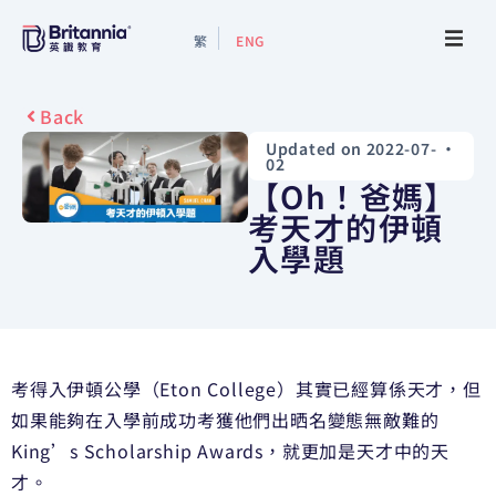
繁
ENG
About
Back
Updated on 2022-07-
•
Events
02
【Oh！爸媽】
Study Guide
考天才的伊頓
入學題
Study Info
Services
考得入伊頓公學（Eton College）其實已經算係天才，但
Contact Us
如果能夠在入學前成功考獲他們出晒名變態無敵難的
King’s Scholarship Awards，就更加是天才中的天
才。