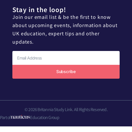
Stay in the loop!
Join our email list & be the first to know
about upcoming events, information about
UK education, expert tips and other
updates.
Subscribe
© 2026 Britannia Study Link. All Rights Reserved.
Part of
Education Group