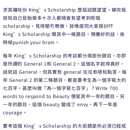
求其攞咗份 King’s Scholarship 歷屆試題望望，睇完我
就知自己投胎做多十次人都唔會有望考到呢個
scholarship。見得閒冇嘢做，就喺度同大家探討吓
King’s Scholarship 嘅其中一條題目。預備好的話，係
時候punish your brain。
每年 King’s Scholarship 的考試都分兩部份題目，亦即
是所謂的 General 1和 General 2。這個名字起得真好，
話就話 General，但其實愈 general 往往愈唔知點答。每
年 General 2 的第二條題目，都是要考生為一個字寫大約
七百字。甚麼叫做「為一個字寫七百字」？Write 700
words to respond to Beauty 便是其中一年的題目。另
一年的題目，這個 beauty 變成了 envy，再下一年是
courage。
要考這個 King’s Scholarship 的大前題是你必須已經成