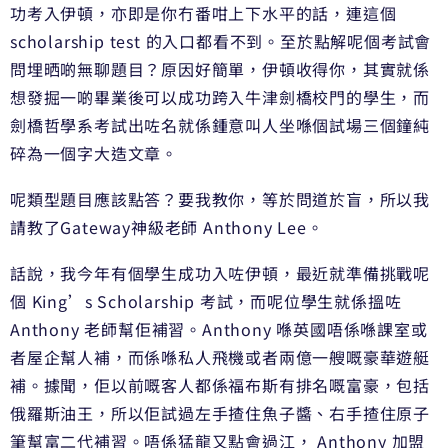
功考入伊頓，亦即是你冇番咁上下水平的話，連這個
scholarship test 的入口都看不到。至於點解呢個考試會
問埋晒啲無聊題目？原因好簡單，伊頓收得你，其實就係
想發掘一啲畢業後可以成功跨入牛津劍橋校門的學生，而
劍橋哲學系考試出咗名就係鍾意叫人坐喺個試場三個鐘純
碎為一個字大造文章。
呢類型題目應該點答？要我教你，等於問道於盲，所以我
請教了Gateway神級老師 Anthony Lee。
話說，我今年有個學生成功入咗伊頓，最近就準備挑戰呢
個 King’s Scholarship 考試，而呢位學生就係搵咗
Anthony 老師幫佢補習。Anthony 喺英國唔係喺課室或
者屋企幫人補，而係喺私人飛機或者兩億一艘嘅豪華遊艇
補。據聞，佢以前嘅客人都係福布斯有排名嘅富豪，包括
俄羅斯油王，所以佢試過左手揸住魚子醬、右手揸住原子
筆幫富二代補習。唔係猛龍又點會過江， Anthony 加盟