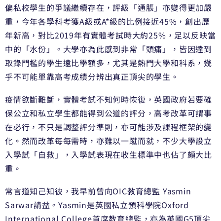
偏私校學生的爭議繼續存在，評級「通脹」亦變得更加嚴
重，今年各學科考獲A級或A*級的比例接近45%，創出歷
年新高，對比2019年有實體考試時大約25%，足以反映當
中的「水份」。大學亦為此感到非常「頭痛」，皆因達到
取錄門檻的學生遠比學額多，尤其是熱門大學和科系，幾
乎不可能單靠高考成績分辨出真正頂尖的學生。
疫情欲斷難斷，實體考試不知何時恢復，英國政府若要確
保公立和私立學生都能得到公道的評分，高考改革可謂事
在必行，不只是調整評分準則，亦可能涉及課程框架的變
化。然而改革每每需時，亦難以一蹴而就，不少大學設立
入學試「自救」，入學試表現在收生標準中也佔了頗大比
重。
常言道知己知彼，我早前曾向OIC教育總監 Yasmin
Sarwar請益。Yasmin是英國私立預科學院Oxford
International College首席教育總監，亦為英國G5頂尖