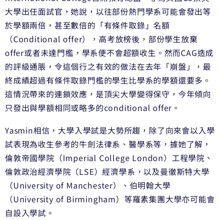
大學出任面試官，她說，以往部份熱門學系可能會發出等
於學額兩倍，甚至數倍的「有條件取錄」名額
（Conditional offer），高考放榜後，部份學生放棄
offer或者未達門檻，學系便不會超額收生。然而CAG造成
的評級通脹，令這個行之有效的做法在去年「崩盤」，最
終成績超過有條件取錄門檻的學生比學系的學額還要多。
這情況帶來的連鎖效應，是頂尖大學變得保守，今年傾向
只發出與學額相同或略多的conditional offer。
Yasmin相信，大學入學試是大勢所趨，除了向來會以入學
試表現為收生參考的牛劍法律系、醫學系等，據她了解，
倫敦帝國學院（Imperial College London）工程學院、
倫敦政治經濟學院（LSE）經濟學系，以及曼徹斯特大學
（University of Manchester）、伯明翰大學
（University of Birmingham）等羅素集團大學亦可能會
自設入學試。