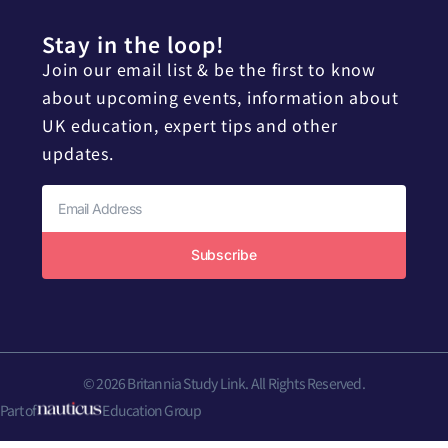
Stay in the loop!
Join our email list & be the first to know
about upcoming events, information about
UK education, expert tips and other
updates.
Subscribe
© 2026 Britannia Study Link. All Rights Reserved.
Part of
Education Group