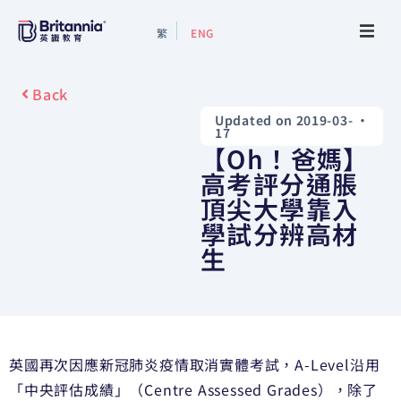
繁
ENG
About
Back
Updated on 2019-03-
•
Events
17
【Oh！爸媽】
Study Guide
高考評分通脹
頂尖大學靠入
學試分辨高材
Study Info
生
Services
Contact Us
英國再次因應新冠肺炎疫情取消實體考試，A-Level沿用
「中央評估成績」（Centre Assessed Grades），除了