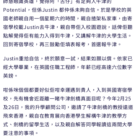
師慧眼識英雄，覺得阿「古仔」有足夠入牛津的
Potential，但係Justin 都仲係未夠自信。於是學校的英
國老師親自用一個星期六的時間，親自揸架私家車，由寄
宿學校載Justin去牛津，親自帶佢入校園遊說，話俾佢聽
點解覺得佢有能力入得到牛津，又講解牛津的大學生活。
回到寄宿學校，再三鼓勵佢填表報考，首選報牛津。
Justin重拾自信，終於願意一試，結果如願以償。依家已
經大學畢業，在英國任職工程師，年薪已經高達六位數字
英鎊。
咁係咪個個都要好似佢咁幸運遇到貴人，入到英國寄宿學
校，先有機會近距離一睹牛津劍橋真面目呢？今年2月25
及26日，我的升學顧問公司，邀請了牛津劍橋的教授遠道
飛來香港，親自在教育展向香港學生解構牛津的教學方
式、劍橋的留學生活，以及親自解答同學報讀這兩間大學
要注意的事項。