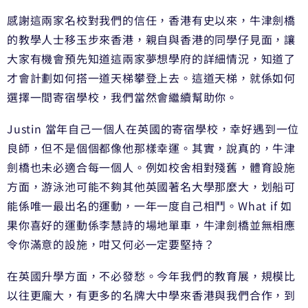
感謝這兩家名校對我們的信任，香港有史以來，牛津劍橋
的教學人士移玉步來香港，親自與香港的同學仔見面，讓
大家有機會預先知道這兩家夢想學府的詳細情況，知道了
才會計劃如何搭一道天梯攀登上去。這道天梯，就係如何
選擇一間寄宿學校，我們當然會繼續幫助你。
Justin 當年自己一個人在英國的寄宿學校，幸好遇到一位
良師，但不是個個都像他那樣幸運。其實，說真的，牛津
劍橋也未必適合每一個人。例如校舍相對殘舊，體育設施
方面，游泳池可能不夠其他英國著名大學那麼大，划船可
能係唯一最出名的運動，一年一度自己相鬥。What if 如
果你喜好的運動係李慧詩的場地單車，牛津劍橋並無相應
令你滿意的設施，咁又何必一定要堅持？
在英國升學方面，不必發愁。今年我們的教育展，規模比
以往更龐大，有更多的名牌大中學來香港與我們合作，到