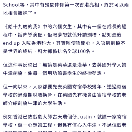
School等，其中有幾間仲係第一次香港亮相，終於可以兩
地相會擁抱了。
《給十九歲的我》中的六個女生，其中有一個在成長的過
程中，話俾導演聽，佢嘅夢想就係升讀劍橋，點知最後
end up 入咗香港科大。其實唔使唔開心，入唔到劍橋不
是世界的終結，科大都係排名全球100名。
但這件事反映出：無論是英華還是漢華，去英國升學入讀
牛津劍橋，係每一個用功讀書學生的終極夢想。
但一向以來，大家都要先去英國寄宿學校幾年，透過寄宿
學校的過渡期脫胎換骨，在英國先有機會由寄宿學校的老
師介紹劍橋牛津的大學生活。
例如香港已故戲劇大師古天農個仔Justin，就讀一家寄宿
學校，佢一心想讀工程，但係冇信心入牛津。不過佢個老