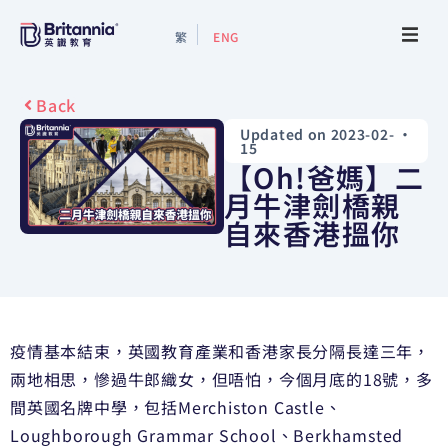
繁
ENG
About
Back
Updated on 2023-02-
•
Events
15
【Oh!爸媽】二
Study Guide
月牛津劍橋親
自來香港搵你
Study Info
Services
疫情基本結束，英國教育產業和香港家長分隔長達三年，
Contact Us
兩地相思，慘過牛郎織女，但唔怕，今個月底的18號，多
間英國名牌中學，包括Merchiston Castle、
Loughborough Grammar School、Berkhamsted