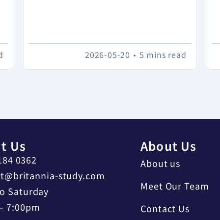
d
2026-05-20
•
5 mins read
t Us
About Us
184 0362
About us
t@britannia-study.com
Meet Our Team
o Saturday
– 7:00pm
Contact Us