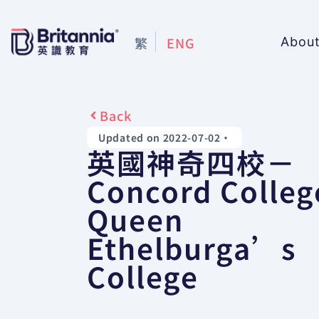
繁
ENG
Abou
Back
Updated on 2022-07-02
•
英國神奇四校－
Concord Colleg
Queen
Ethelburga’s
College