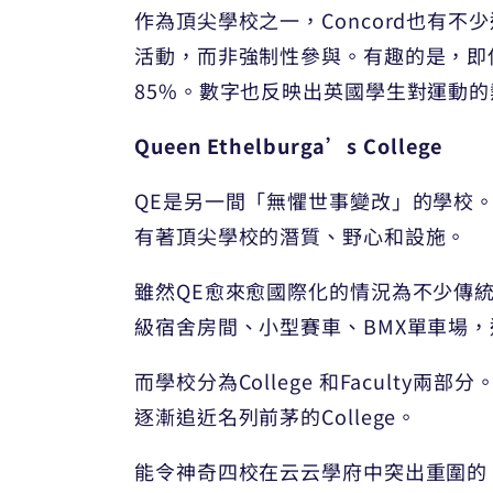
作為頂尖學校之一，Concord也有
活動，而非強制性參與。有趣的是，即使非
85%。數字也反映出英國學生對運動的
Queen Ethelburga’s College
QE是另一間「無懼世事變改」的學校
有著頂尖學校的潛質、野心和設施。
雖然QE愈來愈國際化的情況為不少傳
級宿舍房間、小型賽車、BMX單車場
而學校分為College 和Faculty兩
逐漸追近名列前茅的College。
能令神奇四校在云云學府中突出重圍的