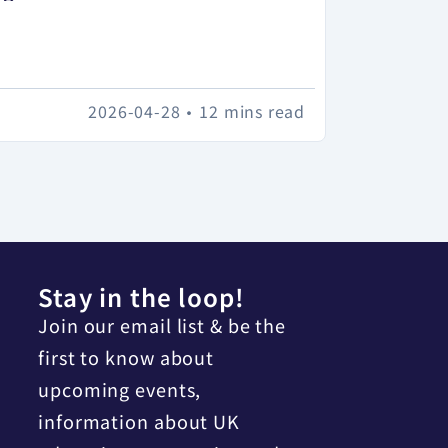
2026-04-28
•
12 mins read
Stay in the loop!
Join our email list & be the
first to know about
upcoming events,
information about UK