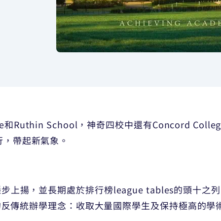
ege和Ruthin School，神奇四校中還有Concord Colleg
獨行，帶起新氣象。
步上揚，並長期處於排行榜league tables的頭十之列。
掩飾自己的反傳統辦學理念：收取大量國際學生及保持極高的