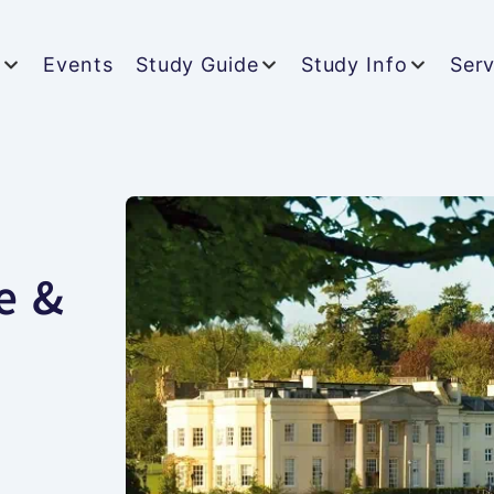
t
Events
Study Guide
Study Info
Serv
e &