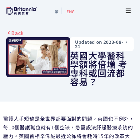
繁
ENG
About
Back
Updated on 2023-08-
•
Events
21
英國大學醫科
Study Guide
學額將倍增 考
專科或回流都
容易？
Study Info
Services
Contact Us
醫護人手短缺是全世界都要面對的問題，英國也不例外，
每10個醫護職位就有1個空缺，急需設法紓緩醫療系統的
壓力。英國首相辛偉誠最近公佈將會耗時15年的改革大