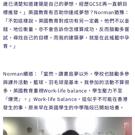
歲已清楚知道建築是自己的夢想，經歷GCSE再一直朝目
標進發。」英國教育有否助你達成夢想？Norman猶豫：
「不如這樣說。英國教育對成功有另一定義。他們不以金
錢、地位衡量，亦不會告訴你怎樣算成功，反而鼓勵多嘗
試，尋找自己的目標。而我的建築夢，就是在此搖籃中孕
育。」
Norman續道：「當然，讀書追夢以外，學校也鼓勵多參
與課外活動，籃球、羽毛球是基本。我參加的活動不算很
多，英國教育重視Work-life balance，學生壓力不至
『爆煲』。」Work-life balance，這似乎不可能在香港
發生的事，原來早在英國學生的中學階段已開始培養。