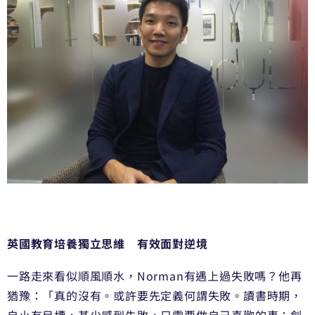
英國教育培養獨立思維 有效面對逆境
一路走來看似順風順水，Norman有遇上過失敗嗎？他再
猶豫：「真的沒有。或許要先定義何謂失敗。讀書時期，