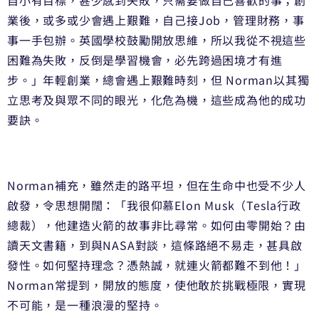
自小有目標，甚少感到失敗，只需要做自己喜歡的事；創
業後，或多或少會遇上艱難，自己接Job，管理財務，事
事一手包辦。英國學校鼓勵開放思維，所以我從不視這些
困難為失敗，反倒是學習機會，必先跨過困境才有進
步。」年輕創業，總會遇上艱難時刻，但 Norman以其獨
立思考及與眾不同的眼光，化危為機，這些成為他的成功
要訣。
Norman補充，雖然走的路平坦，但在生命中也受不少人
啟發，令思想開闊：「我很仰慕Elon Musk（Tesla行政
總裁），他建造火箭的故事非比尋常。如何由零開始？由
讀天文書籍，到與NASA對談，這條路絕不易走，甚具啟
發性。如何堅持理念？憑熱誠，就連火箭都難不到他！」
Norman常提到，開放的態度，使他敢於挑戰極限，實現
不可能，是一種浪漫的堅持。