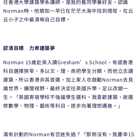
任香港大學建築學系講師，是我的舊同學兼好友。認識
Norman時，他猶如一早已在茫茫大海中找到燈塔，在云
云小子之中最清晰自己目標。
認清目標 力奔建築夢
Norman 15歲赴英入讀Gresham’s School，有感香港
科目選擇狹窄，多以文、理、商把學生分類，而他立志讀
建築，所以香港非其首選，加上家人亦鼓勵Norman去見
識世界、擴闊視野，最終決定往英國升學，足以改變一
生。「英國寄宿學校不強逼學生選科。我喜歡建築，故選
修數學、物理、藝術等科目，逐步向著理想邁進。」
滿有計劃的Norman有否迷失過？「那倒沒有。我慶幸15