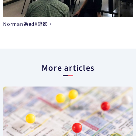
Norman為edX錄影。
More articles