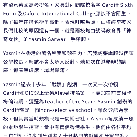
有留意英國高考排名，家長對兩間院校名字 Cardiff Sixth
Form 及Oxford International College應該不會陌生。
除了每年在排名榜爭高低，表現叮噹馬頭，兩校經常被家
長們比較的原因還有一個，就是兩校均由號稱教育界「神
奇女俠」的Yasmin Sarwar一手帶起。
Yasmin在香港的著名程度和號召力，若我誇張說超越伊頓
公學校長，應該不會太多人反對。她每次在港舉辦的講
座，都座無虛席，場場爆滿。
Yasmin過去十多年「戰績」彪炳，一次又一次帶領
Cardiff和OIC登上全英Alevel排名第一，更加在前首相卡
梅倫時期，獲選為Teacher of the Year。Yasmin 創辦的
Cardiff曾是一間non-selective school，雖然登記為學
校，但其實當時規模只是一間補習社，Yasmin幫成績一般
的本地學生補習，當中有兩個香港學生，他們由各科平均
只有C級，進步到分別考入十分熱門的獸醫和牙醫學系，