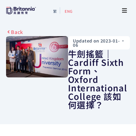
繁
ENG
About
Back
Updated on 2023-01-
•
Events
06
牛劍搖籃｜
Study Guide
Cardiff Sixth
Form、
Oxford
Study Info
International
College 該如
Services
何選擇？
Contact Us