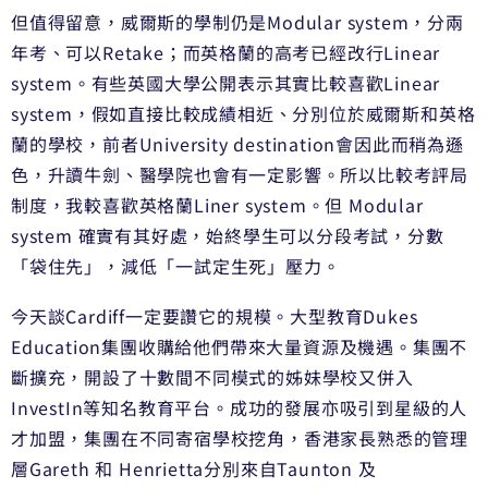
但值得留意，威爾斯的學制仍是Modular system，分兩
年考、可以Retake；而英格蘭的高考已經改行Linear
system。有些英國大學公開表示其實比較喜歡Linear
system，假如直接比較成績相近、分別位於威爾斯和英格
蘭的學校，前者University destination會因此而稍為遜
色，升讀牛劍、醫學院也會有一定影響。所以比較考評局
制度，我較喜歡英格蘭Liner system。但 Modular
system 確實有其好處，始終學生可以分段考試，分數
「袋住先」，減低「一試定生死」壓力。
今天談Cardiff一定要讚它的規模。大型教育Dukes
Education集團收購給他們帶來大量資源及機遇。集團不
斷擴充，開設了十數間不同模式的姊妹學校又併入
InvestIn等知名教育平台。成功的發展亦吸引到星級的人
才加盟，集團在不同寄宿學校挖角，香港家長熟悉的管理
層Gareth 和 Henrietta分別來自Taunton 及