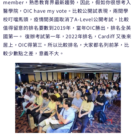
member，熟悉教育界最新趨勢，因此，假如你很想考入
醫學院，OIC have my vote。比較公開試表現，兩間學
校叮噹馬頭，疫情間英國取消了A-Level公開考試，比較
值得留意的排名要數到2019年，當年OIC勝出，排名全英
國第一。 復辦考試第一年，2022年排名，Cardiff 又後來
居上，OIC得第三。所以比較排名，大家都名列前茅，比
較少數點之差，意義不大。