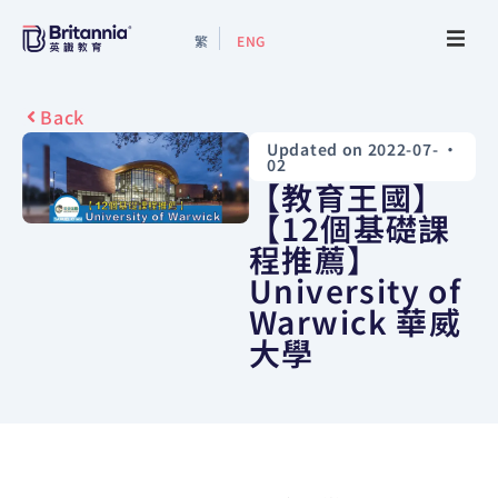
繁
ENG
About
Back
Updated on 2022-07-
•
Events
02
【教育王國】
Study Guide
【12個基礎課
程推薦】
University of
Study Info
Warwick 華威
大學
Services
Contact Us