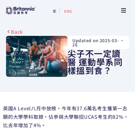
繁
ENG
About
Back
Updated on 2025-03-
•
Events
26
尖子不一定讀
Study Guide
醫 運動學系同
樣搵到食？
Study Info
Services
英國A Level八月中放榜，今年有37.6萬名考生獲第一志
Contact Us
願的大學學科取錄，佔參與大學聯招UCAS考生的82%，
比去年增加了4%。