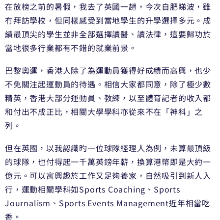
在放榜之前的暑假，我去了英國一趟，今次自肥睇波，雖
冇拜訪學校，但同樣感受到當地學生的升學選擇多元。成
績最頂尖的學生並非全部選擇讀醫、讀法律，這要歸功於
當地很多行業都有不錯的就業前景。
巴黎奧運，香港人除了為運動員獲得好成績而高興，也少
不免關注起運動員的待遇。相信大家都同意，除了極少數
精英，香港大部分運動員、教練，以至體育記者的收入都
和付出不成正比，相關大學學科亦從來不在「神科」之
列。
但在英國，以我認識旳一位球隊經理人為例，未算最頂級
的球隊，也付得起一千萬英鎊年薪，換算港幣即是大約一
億元。可以寓興趣於工作又足夠養家，自然吸引到新人入
行，運動相關學科如Sports Coaching、Sports
Journalism、Sports Events Management近年相當吃
香。