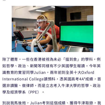
除了體育，一些在香港被視為未必「搵到食」的學科，例
如哲學、政治、新聞等同樣有不少英國學生報讀。今年英
識教育的實習同學Julian，兩年前到全英十大Oxford
International College讀預科，憑英國高考4A*成績，首
選非讀醫、做律師，而是立志考入牛津大學的哲學、政治
學及經濟學系（PPE）。
別說我馬後炮，Julian考到這個成績、獲得牛津取錄，我