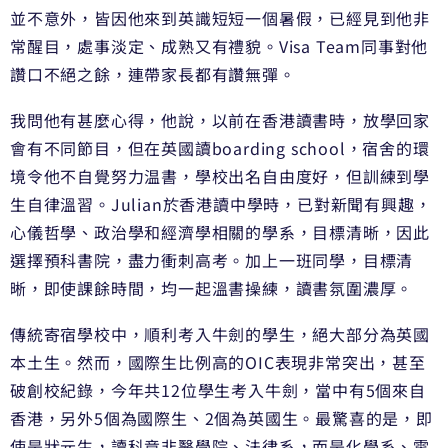
並不意外，皆因他來到英識短短一個暑假，已經見到他非
常醒目，處事淡定、成熟又有禮貌。Visa Team同事對他
讚口不絕之餘，連帶家長都有讚無彈。
我問他有甚麼心得，他說，以前在香港讀書時，放學回家
會有不同節目，但在英國讀boarding school，宿舍的環
境令他不自覺努力温書，學校出名自由度好，但訓練到學
生自律溫習。Julian於香港讀中學時，已對新聞有興趣，
心儀哲學、政治學和經濟學相關的學系，目標清晰，因此
選擇預科書院，盡力衝刺高考。加上一班同學，目標清
晰，即使課餘時間，均一起溫書操練，讀書氛圍濃厚。
傳統寄宿學校中，順利考入牛劍的學生，絕大部分為英國
本土生。然而，國際生比例高的OIC表現非常突出，甚至
破創校紀錄，今年共12位學生考入牛劍，當中有5個來自
香港，另外5個為國際生、2個為英國生。最驚喜的是，即
使是狀元生，讀科竟非醫學院、法律系，而是化學系、電