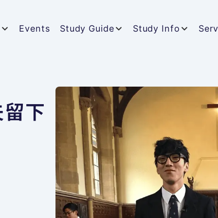
t
Events
Study Guide
Study Info
Serv
夫留下