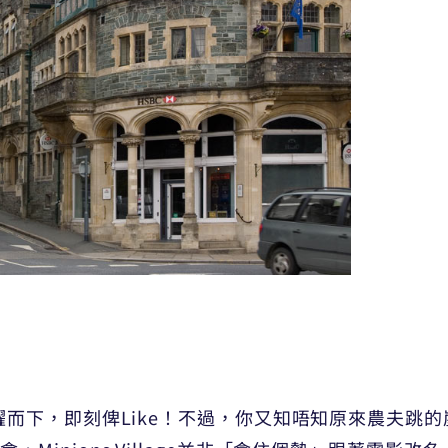
下，即刻俾Like！不過，你又知唔知原來農夫跳的崖係