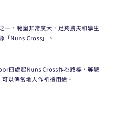
國家公園之一，範圍非常廣大，足夠農夫和學生
uns Cross」。
r四處起Nuns Cross作為路標，等遊
用，可以俾當地人作祈禱用途。