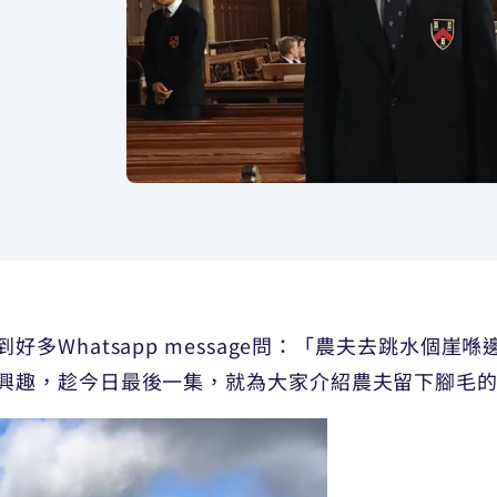
Whatsapp message問：「農夫去跳水個崖喺邊？
興趣，趁今日最後一集，就為大家介紹農夫留下腳毛