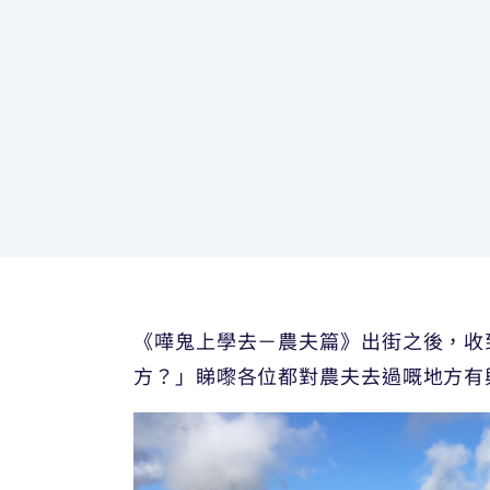
《嘩鬼上學去－農夫篇》出街之後，收到好多
方？」睇嚟各位都對農夫去過嘅地方有