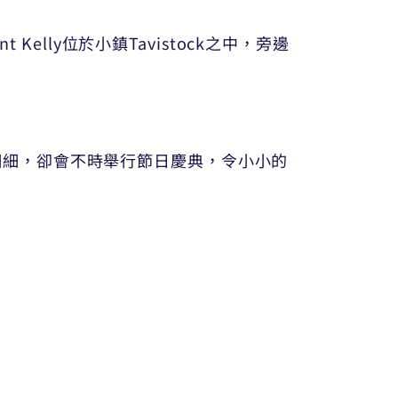
elly位於小鎮Tavistock之中，旁邊
面積細細，卻會不時舉行節日慶典，令小小的