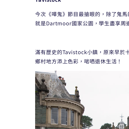
今次《嘩鬼》節目最搶眼的，除了鬼馬的農夫，
就是Dartmoor國家公園，學生盡
滿有歷史的Tavistock小鎮，原來
鄉村地方添上色彩，啱哂退休生活！