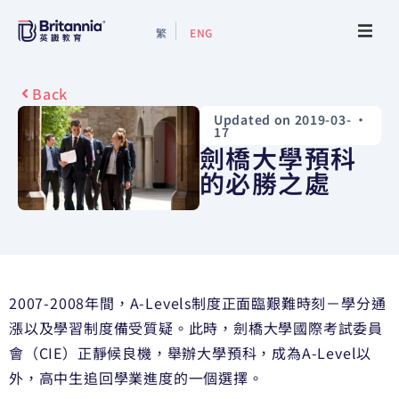
繁
ENG
About
Back
Updated on 2019-03-
•
Events
17
劍橋大學預科
Study Guide
的必勝之處
Study Info
Services
2007-2008年間，A-Levels制度正面臨艱難時刻－學分通
漲以及學習制度備受質疑。此時，劍橋大學國際考試委員
Contact Us
會（CIE）正靜候良機，舉辦大學預科，成為A-Level以
外，高中生追回學業進度的一個選擇。