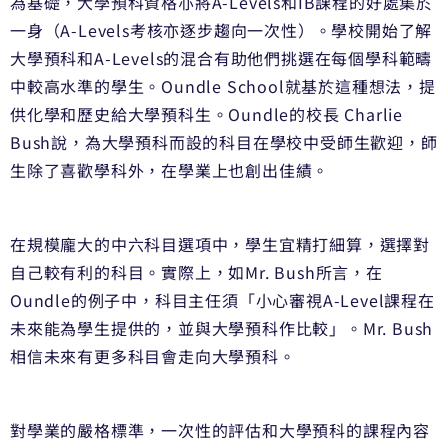
為基礎，大學預科資格亦將A-Levels和IB課程的好處集於
一身（A-Levels考核亦逐步趨向一次性）。學校開始了解
大學預科和A-Levels的混合有助他們挑選在每個學科範疇
中較高水準的學生。Oundle School就基於這種想法，提
供化學和歷史給大學預科生。Oundle的校長 Charlie
Bush說，為大學預科而設的科目在學校中受師生歡迎，師
生除了喜歡學科外，在學業上也創出佳績。
在規模龐大的中六科目選項中，學生宜精打細算，選擇對
自己較有利的科目。實際上，如Mr. Bush所言，在
Oundle的例子中，科目主任須「小心審視A-Level課程在
未來能為學生提供的，並與大學預科作比較」。Mr. Bush
相信未來有更多科目會走向大學預科。
對學業的嚴格標準，一次性的評估和大學預科的課程內容