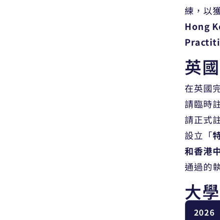
Medicine
練，以
Hong 
護理學
Practi
Nursing
英國
藥劑學
pharmacology
在英國
請臨時
心理學
請正式
Psychology
設立「
和香港
通過的
大學
2026