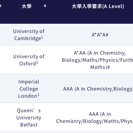
大學
大學入學要求(A Level)
University of
A*A*A#
1
Cambridge
A*AA (A in Chemistry,
University of
Biology/Maths/Physics/Furt
1
Oxford
Maths)#
Imperial
College
AAA (A in Chemistry,Biology
1
London
Queen’s
AAA (A in
University
Chemistry/Biology/Maths/Phys
Belfast