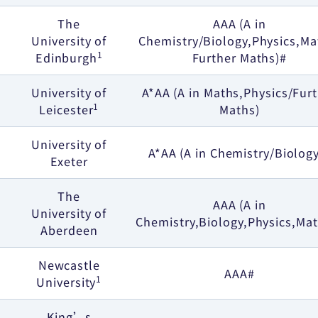
The
AAA (A in
University of
Chemistry/Biology,Physics,Ma
1
Edinburgh
Further Maths)#
University of
A*AA (A in Maths,Physics/Fur
1
Leicester
Maths)
University of
A*AA (A in Chemistry/Biolog
Exeter
The
AAA (A in
University of
Chemistry,Biology,Physics,Mat
Aberdeen
Newcastle
AAA#
1
University
King’s