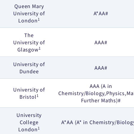
Queen Mary
University of
A*AA#
1
London
The
University of
AAA#
1
Glasgow
University of
AAA#
Dundee
AAA (A in
University of
Chemistry/Biology,Physics,Ma
1
Bristol
Further Maths)#
University
College
A*AA (A* in Chemistry/Biolog
1
London