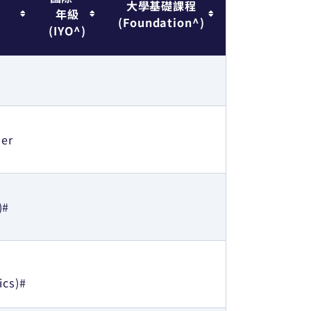
大學基礎課程
年級
(Foundation^)
(IYO^)
her
)#
ics)#