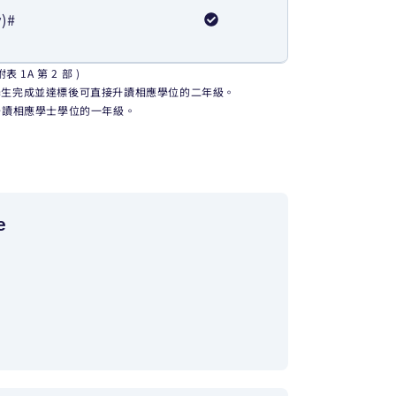
y)#
1A 第 2 部 )
學生完成並達標後可直接升讀相應學位的二年級。
升讀相應學士學位的一年級。
e