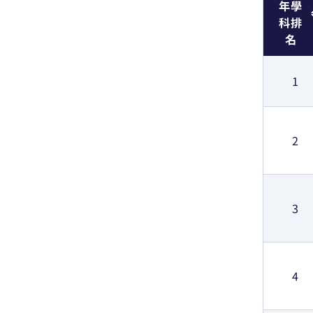
年學
科排
名
1
2
3
4