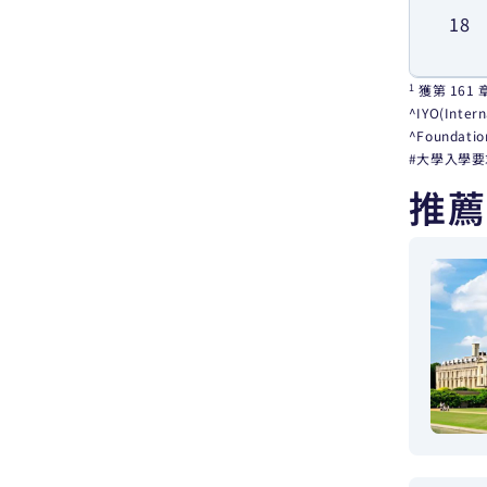
18
1
獲第 161 
^IYO(Int
^
Found
#大學入學
推薦