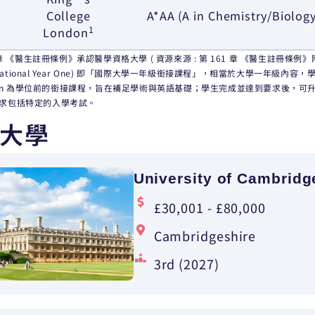
College
A*AA (A in Chemistry/Biolog
1
London
章 《醫生註冊條例》承認醫學資格大學 ( 資源來源 : 第 161 章 《醫生註冊條例》附表 
ernational Year One) 即「國際大學一年級銜接課程」
，
相當於大學一年級內容
，
ation 為學位前的銜接課程，旨在補足學術與英語基礎；學生完成並達到要求後
，
可
要求包括特定的入學考試。
大學
University of Cambridg
£30,001 - £80,000
Cambridgeshire
3rd (2027)