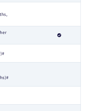
ths,
ther
y)#
hs)#