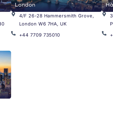
4/F 26-28 Hammersmith Grove,
3
30
London W6 7HA, UK
P
+44 7709 735010
+