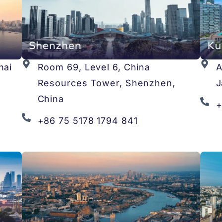
hai
Room 69, Level 6, China
A
Resources Tower, Shenzhen,
J
China
+
+86 75 5178 1794 841