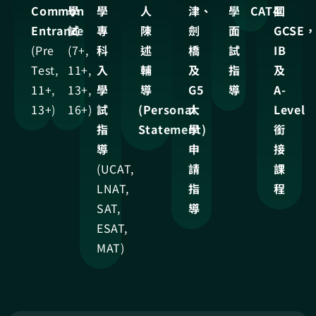
Common
學
學
人
津、
學
CAT4
國
Entrance
試
專
陳
劍
面
GCSE
(Pre
(7+,
科
述
橋
試
IB
Test,
11+,
入
輔
及
指
及
11+,
13+,
學
導
G5
導
A-
13+)
16+)
試
(Personal
大
Level
指
Statement)
學
銜
導
申
接
(UCAT,
請
課
LNAT,
指
程
SAT,
導
ESAT,
MAT)