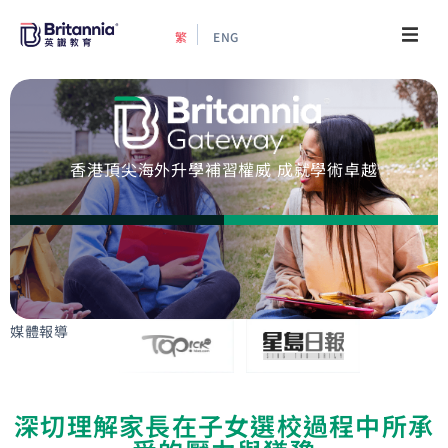
繁
ENG
關於我們
最新活動
香港頂尖海外升學補習權威 成就學術卓越
升學指南
升學資訊
增值服務
媒體報導
預約諮詢
深切理解家長在子女選校過程中所承