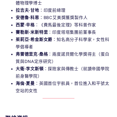
體物理學博士
拉吉夫·甘地
：印度前總理
安德魯·科恩
：BBC艾美獎獲獎製作人
西蒙·辛格
：《費馬最後定理》等科普作家
賽勒斯·米斯特里
：印度塔塔集團前董事長
茱莉亞·希金斯女爵
：知名高分子科學家，女性科
學倡導者
弗雷德里克·桑格
：兩度諾貝爾化學獎得主（蛋白
質與DNA定序研究）
大衛·李文斯頓
：探險家與傳教士（就讀帝國學院
前身醫學院）
海倫·夏曼
：英國首位宇航員，首位進入和平號太
空站的女性