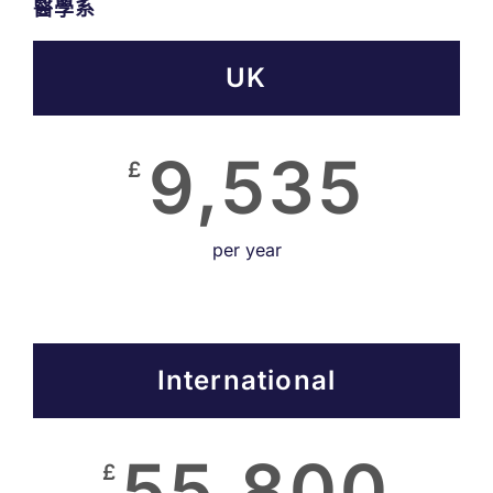
醫學系
UK
9,535
£
per year
International
55,800
£