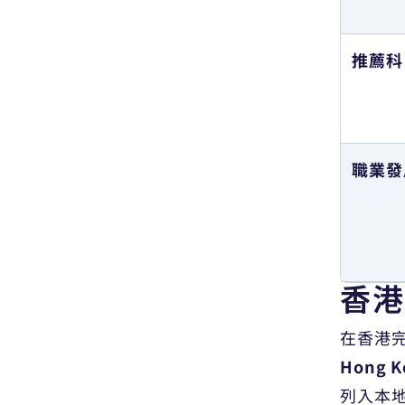
經濟學
Economics
推薦科
電機及電子工程學
Electrical &
Electronic
Engineering
職業發
法律學
Law
市場營銷學
Marketing
香港
機械工程學
Mechanical
在香港
Engineering
Hong K
列入本
醫學