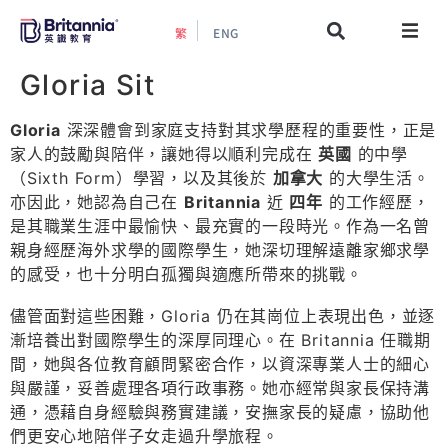
繁
ENG
關於我們
Gloria Sit
Gloria
深深體會到家庭支持對其求學歷程的重要性，正是
最新活動
家人的鼓勵與陪伴，讓她得以順利完成在
英國
的中學
（Sixth Form）學習，以及其後於
加拿大
的大學生活。
升學指南
亦因此，她認為自己在
Britannia
近
四年
的工作經歷，
是其職業生涯中最愉快、最充實的一段時光。作為一名曾
升學資訊
親身經歷海外求學的國際學生，她深切理解遠離家鄉求學
的感受，也十分明白孤獨與適應所帶來的挑戰。
增值服務
儘管面對這些困難，Gloria 仍在其崗位上表現出色，並逐
漸培養出對國際學生的深厚同理心。在 Britannia 任職期
間，她與各位教育顧問緊密合作，以資深專業人士的細心
預約諮詢
與嚴謹，妥善處理各項行政事務。她亦經常與家長保持溝
通，憑藉自身經驗與務實建議，安撫家長的疑慮，協助他
們更安心地陪伴子女走過升學旅程。