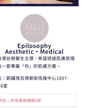
Epilosophy
Aesthetic・Medical
香港註冊醫生主理，希望透過肌膚原理
造一套專屬「你」的肌膚方案。
址：銅鑼灣百德新街恆隆中心1807-
08室
折扣：所有美容療程5折