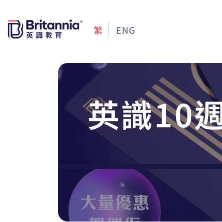
繁
ENG
英識10