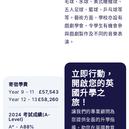
毛球、水球、美式橄欖球、
五人足球、籃球、乒乓球等
等。藝術方面，學校亦設有
戲劇學會，令學生有機會參
與戲劇製作及不同的音樂表
演。
立即行動，
開啟您的英
寄宿學費
國升學之
Year 9 - 11
£57,543
Year 12 - 13
£58,260
旅！
讓我們的專業顧問為
2024 考試成績(A-
Level)
您提供全面的升學指
A* - A
88%
導，助您在英國教育