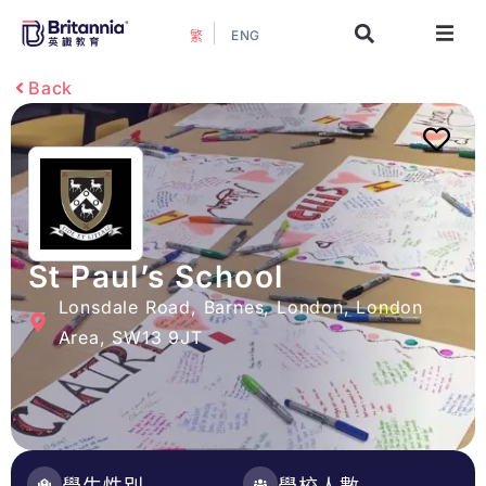
ENG
繁
關於我們
Back
最新活動
升學指南
升學資訊
St Paul’s School
Lonsdale Road, Barnes, London, London
增值服務
Area, SW13 9JT
預約諮詢