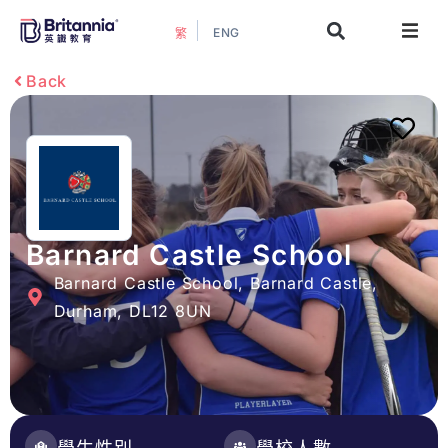
ENG
繁
關於我們
Back
最新活動
升學指南
升學資訊
Barnard Castle School
Barnard Castle School, Barnard Castle,
增值服務
Durham, DL12 8UN
預約諮詢