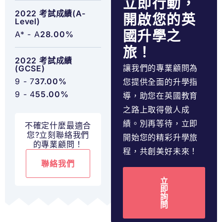
立即行動，
2022 考試成績(A-
開啟您的英
Level)
國升學之
A* - A
28.00%
旅！
2022 考試成績
讓我們的專業顧問為
(GCSE)
9 - 7
37.00%
您提供全面的升學指
9 - 4
55.00%
導，助您在英國教育
之路上取得傲人成
績。別再等待，立即
不確定什麼最適合
您?立刻聯絡我們
開始您的精彩升學旅
的專業顧問！
程，共創美好未來！
聯絡我們
立
即
詢
問