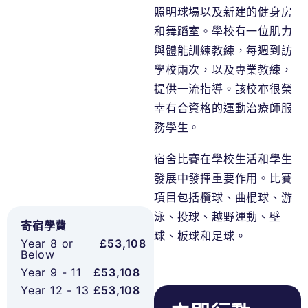
照明球場以及新建的健身房
和舞蹈室。學校有一位肌力
與體能訓練教練，每週到訪
學校兩次，以及專業教練，
提供一流指導。該校亦很榮
幸有合資格的運動治療師服
務學生。
宿舍比賽在學校生活和學生
發展中發揮重要作用。比賽
項目包括欖球、曲棍球、游
泳、投球、越野運動、壁
寄宿學費
球、板球和足球。
Year 8 or
£53,108
Below
Year 9 - 11
£53,108
Year 12 - 13
£53,108