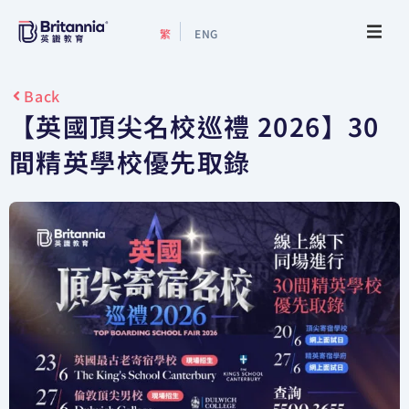
繁
ENG
關於我們
Back
【英國頂尖名校巡禮 2026】30
最新活動
間精英學校優先取錄
升學指南
升學資訊
增值服務
預約諮詢