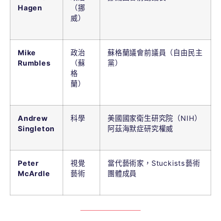
Hagen
（挪
威）
Mike
政治
蘇格蘭議會前議員（自由民主
Rumbles
（蘇
黨）
格
蘭）
Andrew
科學
美國國家衛生研究院（NIH）
Singleton
阿茲海默症研究權威
Peter
視覺
當代藝術家，Stuckists藝術
McArdle
藝術
團體成員