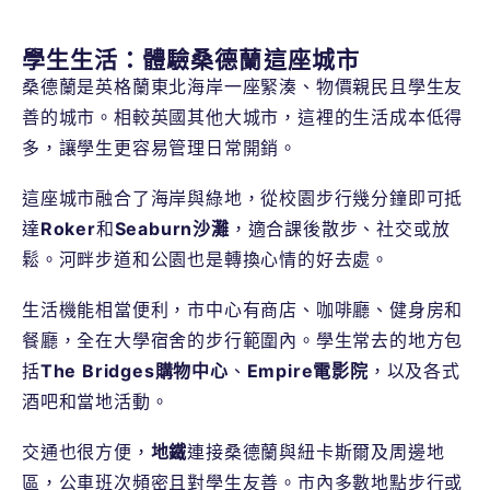
學生生活：體驗桑德蘭這座城市
桑德蘭是英格蘭東北海岸一座緊湊、物價親民且學生友
善的城市。相較英國其他大城市，這裡的生活成本低得
多，讓學生更容易管理日常開銷。
這座城市融合了海岸與綠地，從校園步行幾分鐘即可抵
達
Roker
和
Seaburn沙灘
，適合課後散步、社交或放
鬆。河畔步道和公園也是轉換心情的好去處。
生活機能相當便利，市中心有商店、咖啡廳、健身房和
餐廳，全在大學宿舍的步行範圍內。學生常去的地方包
括
The Bridges購物中心
、
Empire電影院
，以及各式
酒吧和當地活動。
交通也很方便，
地鐵
連接桑德蘭與紐卡斯爾及周邊地
區，公車班次頻密且對學生友善。市內多數地點步行或