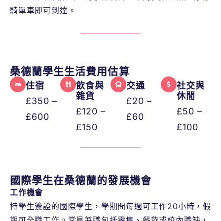
騎單車即可到達。
桑德蘭學生生活費用估算
住宿
飲食與
交通
社交與
雜貨
休閒
£350 –
£20 –
£120 –
£50 –
£600
£60
£150
£100
國際學生在桑德蘭的發展機會
工作機會
持學生簽證的國際學生，學期間每週可工作20小時，假
期可全職工作。常見兼職包括零售、餐飲或校內職缺，