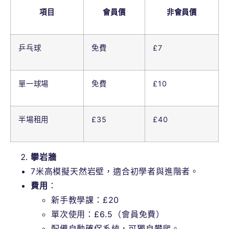
項目
會員價
非會員價
乒乓
球
免費
£7
單一球場
免費
£10
半場租用
£35
£40
攀岩牆
7米高模擬天然岩壁，適合初學者與進階者。
費用
：
新手教學課：£20
單次使用：£6.5（會員免費）
配備自動確保系統，可獨自攀爬。