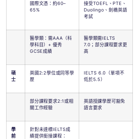
國際文憑：約60–
接受TOEFL、PTE、
65%
Duolingo、劍橋英語
考試
醫學類：需AAA（科
醫學類需IELTS
學科目）+ 優秀
7.0；部分課程要求更
GCSE成績
高
碩
英國2:2學位或同等學
IELTS 6.0（單項不
士
歷
低於5.5）
部分課程要求2:1或相
英語授課學歷可豁免
關工作經驗
語言要求
學
針對未達標IELTS成
前
績提供銜接課程：