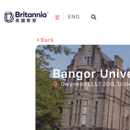
ENG
繁
Back
Bangor Univ
Gwynedd LL57 2DG, Unit