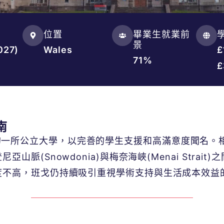
位置
畢業生就業前
景
027)
Wales
£
71%
£
南
於北威爾斯的一所公立大學，以完善的學生支援和高滿意度聞
脈(Snowdonia)與梅奈海峽(Menai Stra
度不高，班戈仍持續吸引重視學術支持與生活成本效益