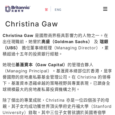
繁
ENG
關於我們
Christina Gaw
最新活動
Christina Gaw
是國際商界極具影響力的人物之一。在
出任現職前，她曾於
高盛（Goldman Sachs）
及
瑞銀
（UBS）
擔任董事總經理（Managing Director），累
升學指南
積超過十五年的投資銀行經驗。
升學資訊
她現任
基滙資本（Gaw Capital）
的管理合夥人
（Managing Principal）。基滙資本總部位於香港，是享
譽國際的房地產私募基金管理公司。在 Christina 的領導
增值服務
下，基滙資本憑藉卓越的策略視野與專業表現，已躋身全
球規模最大的房地產私募投資機構之列。
預約諮詢
除了傑出的專業成就，Christina 亦是一位四個孩子的母
親，其子女均成功獲世界頂尖學府史丹福大學（Stanford
University）錄取。其中三位子女曾就讀於英國寄宿學