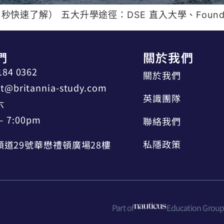
 秒快速了解） 五大升學途徑：DSE 直入大學、Foundat
們
關於我們
184 0362
關於我們
t@britannia-study.com
英識團隊
六
– 7:00pm
聯絡我們
私隱政策
道29號華懋禮頓廣場28樓
Part of
Education Grou