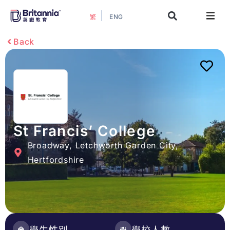
ENG
繁
關於我們
Back
最新活動
升學指南
升學資訊
St Francis’ College
Broadway, Letchworth Garden City,
增值服務
Hertfordshire
預約諮詢