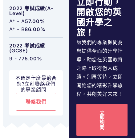
立即行動，
2022 考試成績(A-
開啟您的英
Level)
國升學之
A* - A
57.00%
A* - B
86.00%
旅！
讓我們的專業顧問為
2022 考試成績
(GCSE)
您提供全面的升學指
9 - 7
75.00%
導，助您在英國教育
之路上取得傲人成
績。別再等待，立即
不確定什麼最適合
您?立刻聯絡我們
開始您的精彩升學旅
的專業顧問！
程，共創美好未來！
聯絡我們
立
即
詢
問