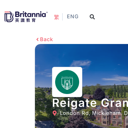
ENG
繁
Back
Reigate Gra
London Rd, Mickleham, D