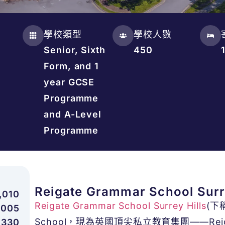
學校類型
學校人數
Senior, Sixth
450
Form, and 1
year GCSE
Programme
and A-Level
Programme
Reigate Grammar School Surr
,010
Reigate Grammar School Surrey Hills
(下稱
,005
School，現為
英國頂尖私立教育集團
——Reig
,330