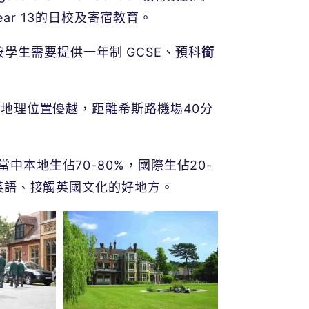
r 13的
日校及寄宿教育。
可按學生需要提供
一年制
GCSE、預科
銜
鄉郊環境，地理位置優越，距離希斯路機場
40
分
人，當中本地生佔70-80%，國際生佔20-
英語、接觸英國文化的好地方。