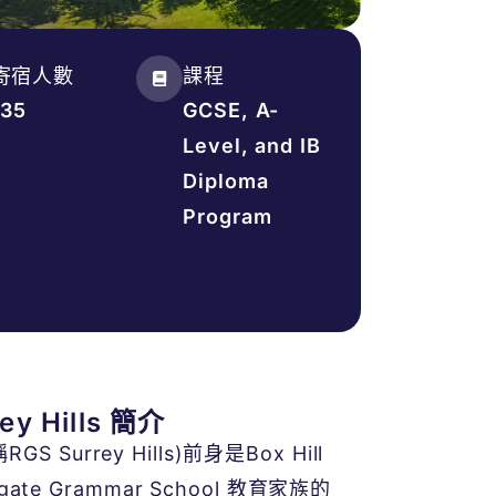
寄宿人數
課程
135
GCSE, A-
Level, and IB
Diploma
Program
ey Hills 簡介
RGS Surrey Hills)前身是Box Hill
ate Grammar School
教育家族的