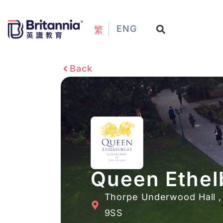
ENG
繁
Back
Queen Ethelb
Thorpe Underwood Hall ,
9SS