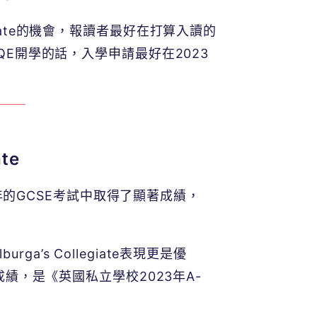
ate
的機會，報讀者最好在打算入讀的
QE
開學的話，入學申請最好在
2023
ate
e在2023年的GCSE考試中取得了顯著成績，
burga’s Collegiate
表現更是優
成績，是《英國私立學校
2023
年
A-