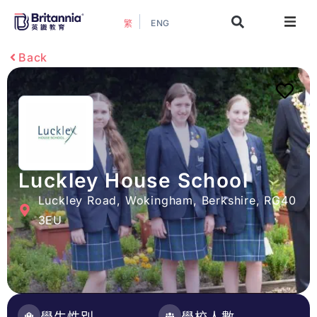
ENG
繁
關於我們
Back
最新活動
升學指南
升學資訊
Luckley House School
Luckley Road, Wokingham, Berkshire, RG40
增值服務
3EU
預約諮詢