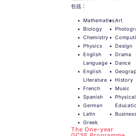
包括：
Mathematics
Art
Biology
Photogr
Chemistry
Comput
Physics
Design
English
Drama
Language
Dance
English
Geogra
Literature
History
French
Music
Spanish
Physical
German
Educati
Latin
Busines
Greek
The One-year
GCSE Programme