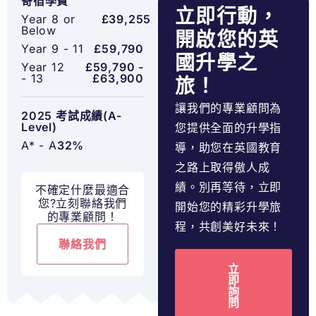
寄宿學費
立即行動，
Year 8 or
£39,255
Below
開啟您的英
Year 9 - 11
£59,790
國升學之
Year 12
£59,790 -
- 13
£63,900
旅！
讓我們的專業顧問為
2025 考試成績(A-
Level)
您提供全面的升學指
A* - A
32%
導，助您在英國教育
之路上取得傲人成
績。別再等待，立即
不確定什麼最適合
您?立刻聯絡我們
開始您的精彩升學旅
的專業顧問！
程，共創美好未來！
聯絡我們
立
即
詢
問