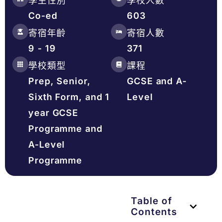
學生性別
學校人數
Co-ed
603
寄宿年齡
寄宿人數
9 - 19
371
學校類型
課程
Prep, Senior,
GCSE and A-
Sixth Form, and 1
Level
year GCSE
Programme and
A-Level
Programme
Table of
Contents