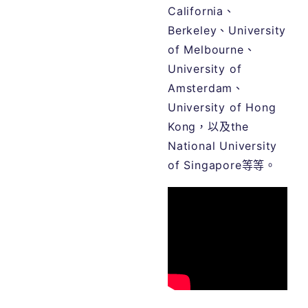
California
、
Berkeley
、
University
of Melbourne
、
University of
Amsterdam
、
University of Hong
Kong
，以及
the
National University
of Singapore
等等。