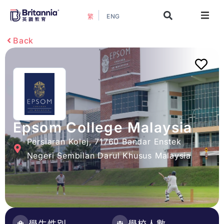
ENG
繁
關於我們
Back
最新活動
升學指南
升學資訊
Epsom College Malaysia
Persiaran Kolej, 71760 Bandar Enstek
增值服務
Negeri Sembilan Darul Khusus Malaysia
預約諮詢