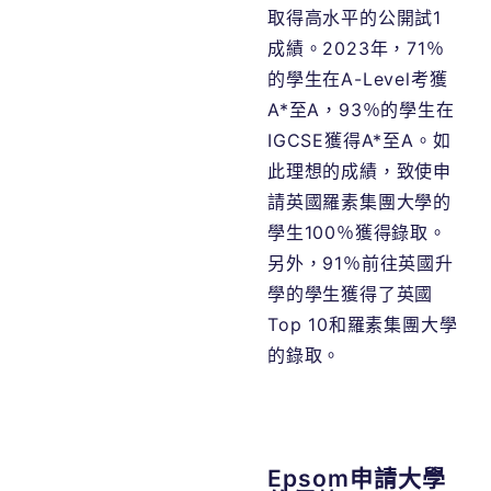
取得高水平的公開試
1
成績。
2023
年，
71
％
的學生在
A-Level
考獲
A*
至
A
，
93
％的學生在
IGCSE
獲得
A*
至
A
。如
此理想的成績，致使申
請英國羅素集團大學的
學生
100
％獲得錄取。
另外，
91
％前往英國升
學的學生獲得了英國
Top 10
和羅素集團大學
的錄取。
Epsom申請大學