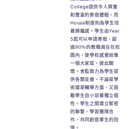
College
提供令人興奮
和豐富的寄宿體驗，而
House
制度則為學生培
養歸屬感。學生由
Year
5
起可以申請寄宿，超
過
90
％的教職員住在校
園內，使學校感覺就像
一個大家庭，彼此關
懷。舍監致力為學生提
供各類支援，不論是學
術還是輔導方面，又鼓
勵學生自小培養獨立個
性。學生之間建立緊密
的聯繫，學習團隊合
作，共同創造畢生的回
憶。