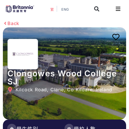
ENG
繁
關於我們
Back
最新活動
升學指南
升學資訊
Clongowes Wood College
SJ
增值服務
Kilcock Road, Clane, Co Kildare, Ireland
預約諮詢