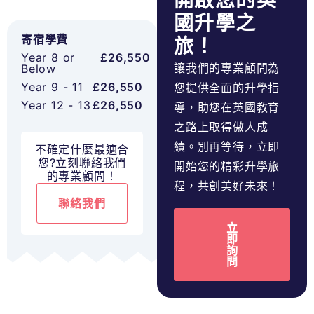
開啟您的英
國升學之
寄宿學費
旅！
Year 8 or
£26,550
讓我們的專業顧問為
Below
Year 9 - 11
£26,550
您提供全面的升學指
Year 12 - 13
£26,550
導，助您在英國教育
之路上取得傲人成
績。別再等待，立即
不確定什麼最適合
您?立刻聯絡我們
開始您的精彩升學旅
的專業顧問！
程，共創美好未來！
聯絡我們
立
即
詢
問