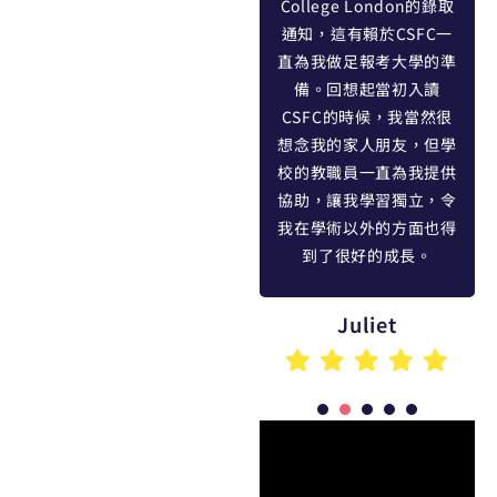
的確
我們安排義工活動，又指
College London的錄取
時的
導我們如何尋求實習機
通知，這有賴於CSFC一
志同
會，並在我們遇上困難時
直為我做足報考大學的準
的朋
提供幫助。學校的所有安
備。回想起當初入讀
相支
排都為我日後報考大學做
CSFC的時候，我當然很
想的
出了貢獻。毫無疑問，
想念我的家人朋友，但學
CSFC提供的教育之所以
校的教職員一直為我提供
處於如此高的水平，全因
協助，讓我學習獨立，令
為一流的教學人員。
我在學術以外的方面也得
到了很好的成長。
Colin
Juliet