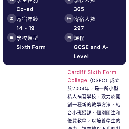
學生性別
學校人數
Co-ed
365
寄宿年齡
寄宿人數
14 - 19
297
學校類型
課程
Sixth Form
GCSE and A-
Level
Cardiff Sixth Form
College
（CSFC）成立
於2004年，是一所小型
私人補習學校，致力於開
創一種新的教學方法，結
合小班授課、個別關注和
優質教學，以培養學生的
潛力。請閱讀以下我們對