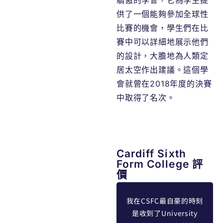
供了一個能夠參加全球性
比賽的機會，學生們在比
賽中可以詳細地展示他們
的設計，大膽地為人類定
居太空作出建議。這個學
會就曾在2018年度的決賽
中取得了名次。
Cardiff Sixth
Form College 評
價
學術
我在CSFC學習了兩年。
我在CSFC最自豪的時刻
，醫
學校為協助我們成功，為
是收到了University