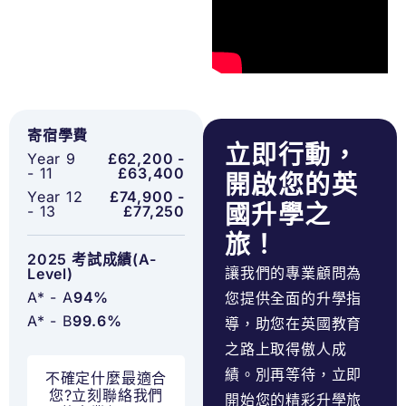
寄宿學費
立即行動，
Year 9
£62,200 -
- 11
£63,400
開啟您的英
Year 12
£74,900 -
國升學之
- 13
£77,250
旅！
2025 考試成績(A-
讓我們的專業顧問為
Level)
A* - A
94%
您提供全面的升學指
A* - B
99.6%
導，助您在英國教育
之路上取得傲人成
績。別再等待，立即
不確定什麼最適合
您?立刻聯絡我們
開始您的精彩升學旅