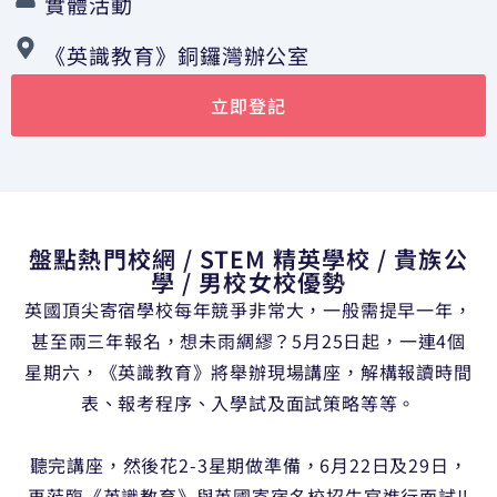
實體活動
《英識教育》銅鑼灣辦公室
立即登記
盤點熱門校網 / STEM 精英學校 / 貴族公
學 / 男校女校優勢
英國頂尖寄宿學校每年競爭非常大，一般需提早一年，
甚至兩三年報名，想未雨綢繆？5月25日起，一連4個
星期六，《英識教育》將舉辦現場講座，解構報讀時間
表、報考程序、入學試及面試策略等等。
聽完講座，然後花
2-3
星期做準備，6月22日及29日，
再蒞臨《英識教育》與英國寄宿名校招生官進行面試‼️