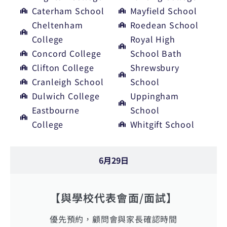
Caterham School
Mayfield School
Cheltenham
Roedean School
College
Royal High
Concord College
School Bath
Clifton College
Shrewsbury
Cranleigh School
School
Dulwich College
Uppingham
Eastbourne
School
College
Whitgift School
6月29日
【與學校代表會面/面試】
優先預約，顧問會與家長確認時間